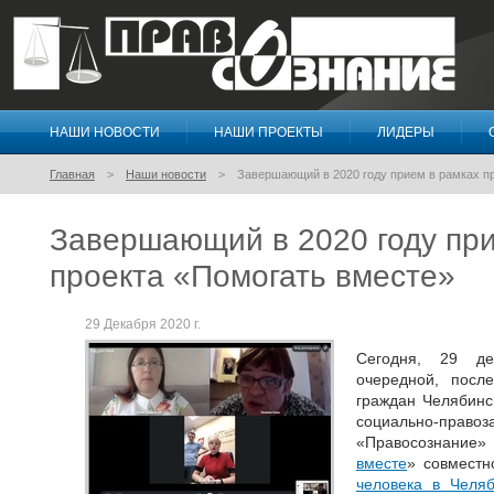
НАШИ НОВОСТИ
НАШИ ПРОЕКТЫ
ЛИДЕРЫ
Правосознание
Главная
Наши новости
Завершающий в 2020 году прием в рамках п
Завершающий в 2020 году при
проекта «Помогать вместе»
29 Декабря 2020 г.
Сегодня, 29 де
очередной, посл
граждан Челябинс
социально-пр
«Правосознание
вместе
» совмест
человека в Челяб