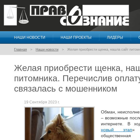
НАШИ НОВОСТИ
НАШИ ПРОЕКТЫ
ЛИДЕРЫ
Правосознание
Главная
Наши новости
Желая приобрести щенка, нашла сайт питомн
Желая приобрести щенка, на
питомника. Перечислив оплату
связалась с мошенником
19 Сентября 2023 г.
Обман, неисполне
– возможные посл
интернете. В хо
новый этап
» 
общественная