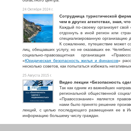
областного центра.
24 Октября 2024 г.
Сотрудница туристической фирм
чем в других агентствах, зная, чт
Каждый по-своему организует свой о
отдохнуть в иной регион или стран
специализированную организацию дл
К сожалению, путешествие может со
лиц, обещавших услугу, но не оказавших ее. Челябин
социально-правозащитная организация «Право
«
Юридическая безопасность жилья и финансов
» рас
несколько советов, как попытаться избежать негативны
25 Августа 2015 г.
Видео лекции «Безопасность сде
Так как одним из важнейших направ
региональной общественной социал
«Правосознание» является право
нами было принято решение произве
лекций, с целью последующего размещения ее в Инт
информацию большему числу граждан.