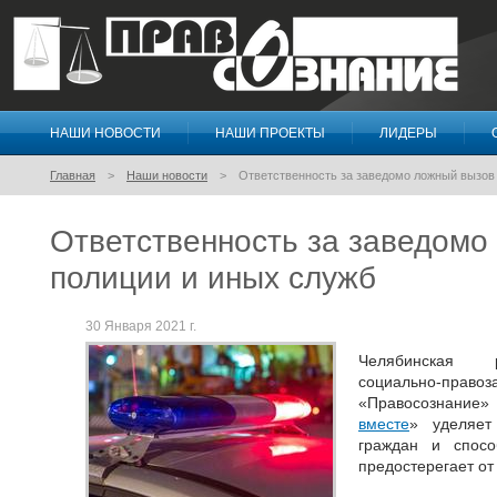
НАШИ НОВОСТИ
НАШИ ПРОЕКТЫ
ЛИДЕРЫ
Правосознание
Главная
Наши новости
Ответственность за заведомо ложный вызов
Ответственность за заведомо
полиции и иных служб
30 Января 2021 г.
Челябинская р
социально-пр
«Правосознание
вместе
» уделяет
граждан и спосо
предостерегает о