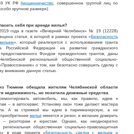
59 УК РФ (
мошенничество
, совершенное группой лиц по
 особо крупном размере).
пасить себя при аренде жилья?
2019 года в газете «Вечерний Челябинск» № 19 (12228)
ещена статья, в которой в рамках проекта «
Безопасность
жильем
», который реализуется с использованием гранта
та Российской Федерации на развитие гражданского
 предоставленного Фондом президентских грантов, даны
елябинской региональной общественной социально-
Правосознание» о том, как безопасно совершить сделку с
му вниманию данную статью.
из Тюмени обещала жителям Челябинской области
и недвижимость, но похитила денежные средства
ремонтировать автомобиль, мы, как правило, идем к
там – в автосервис. Установку окон тоже делают мастера
ела. А за стрижкой мы идем в парикмахерскую, а не
и приобретении
жилья
имеется и резон, и желание доверить
м – риэлторам и юристам. Однако, как неоднократно
 региональная общественная социально-правозащитная
ие» в ходе проекта «
Безопасность сделок с жильем и