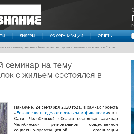
р
П
КТЫ
ЛИДЕРЫ
ОБ ОРГАНИЗАЦИИ
ОТЧЕТЫ
льский семинар на тему безопасности сделок с жильем состоялся в Сатке
й семинар на тему
лок с жильем состоялся в
Накануне, 24 сентября 2020 года, в рамках проекта
«
Безопасность сделок с жильем и финансами
» в г.
Сатке Челябинской области состоялся семинар
Челябинской региональной общественной
социально-правозащитной организации