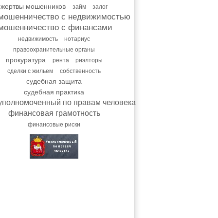
жертвы мошенников
займ
залог
мошенничество с недвижимостью
мошенничество с финансами
недвижимость
нотариус
правоохранительные органы
прокуратура
рента
риэлторы
сделки с жильем
собственность
судебная защита
судебная практика
уполномоченный по правам человека
финансовая грамотность
финансовые риски