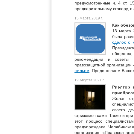
предусмотренные ч. 4 ст. 1
предварительному сговору, в
15 Марта 2019 г.
Как обезо
13 марта 
была разм
сделок с 
Президен
общества,
рекомендации и советы Ч
правозащитной организации «
жильем
. Представляем Ваше
19 Августа 2021 г.
Риэлтор 
приобрест
Желая от
специалис
своего д
стрижемся сами. Также и пр
этот процесс специалиста
предупреждала Челябинская
организация «Правосознан