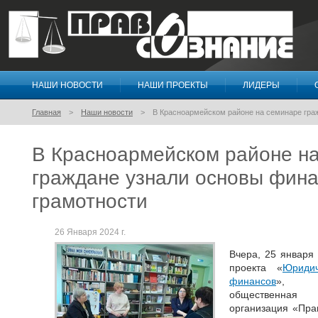
НАШИ НОВОСТИ
НАШИ ПРОЕКТЫ
ЛИДЕРЫ
Правосознание
Главная
Наши новости
В Красноармейском районе на семинаре гра
В Красноармейском районе н
граждане узнали основы фин
грамотности
26 Января 2024 г.
Вчера, 25 января
проекта «
Юриди
финансов
», Че
общественная
организация «Пра