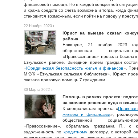
финансовой помощи. Но в каждой конкретной ситуации
и кража средств со счета возможна и тогда, когда фи
становится возможным, если пойти на поводу у преступ
22 Ноября 2023 г.
Юрист на выезде оказал консу
района
Накануне, 21 ноября 2023 год
общественная социально-пр
«Правосознание» провела бесплатн
Еткульском районе. Выездной прием граждан состоя
«
Юридическая безопасность жилья и финансов
». При
МКУК «Еткульская сельская библиотека». Юрист про
оказала правовую помощь 7 гражданам.
30 Марта 2022 г.
Помощь в рамках проекта: подго
на заочное решение суда о взыск
К специалистам проекта «
Правовая
жильем и финансами
», реализуе
общественной социально-пр
«Правосознание», обратилась гражданка П., с 
задолженность по
кредитному
договору, с которой он
рассматривая дело, даже не известил ее о процессе