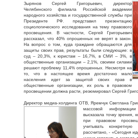
Зырянов Сергей Григорьевич, директор
Челябинского филиала Российской академии
народного хозяйства и государственной службы при
Президенте РФ. представил презентацию
социологического исследования на тему правового
просвещения. В частности, Сергей Григорьевич
рассказал, что 40% опрошенных не верят в закон.
На вопрос о том, куда граждане обращаются для
защиты своих прав, результаты были следующие: в
суд – 20,3%, к юристам – 16,7%, в СМИ – 3%, в
общественные организации – 2,1%, своими силами
решают проблему 11,4% опрошенных. Несмотря на
то, что в настоящее время достаточно мало
населения идет за защитой своих прав в
общественные организации, их роль в правовом
просвещении должна расти, резюмировал Сергей Григо
Директор медиа-холдинга ОТВ, Яремчук Светлана Григ
массовой
информации
высказала точку зрения, 
при правовом просвещ
учитывать конкретную
рассчитано, - «Сегодня и
нужно говорить о методе