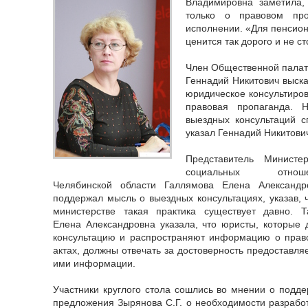
Владимировна заметила,
только о правовом пр
исполнении. «Для пенсион
ценится так дорого и не ст
Член Общественной палат
Геннадий Никитович выска
юридическое консультиро
правовая пропаганда. Н
выездных консультаций с
указал Геннадий Никитови
Представитель Министер
социальных отноше
Челябинской области Галлямова Елена Александр
поддержал мысль о выездных консультациях, указав, ч
министерстве такая практика существует давно. Т
Елена Александровна указала, что юристы, которые 
консультацию и распространяют информацию о прав
актах, должны отвечать за достоверность предоставля
ими информации.
Участники круглого стола сошлись во мнении о подде
предложения Зырянова С.Г. о необходимости разработ