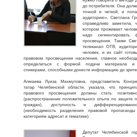
до потребителя. Она долж
точной и четкой, и поп
аудиторию». Светлана Гри
справедливо заметила, 
котором проживает челове
надо сегментировать
просвещения. Также Свет
телеканал ОТВ, аудитори
человек, и их сайт готов
правовом просвещении
населения, главное необход
определиться с формой подачи материала и
спикерами, способными донести информацию до зрите
Алмаева Луиза Махмутовна, представитель Конгре
татар Челябинской области, указала, что принцип
правового просвещения должны стать: позитивно
(распространение положительного опыта по защите 
граждан), доступность и дифференцированно
(необходимость разделения правовой пропаганды
категориям адресат и тематике).
Депутат Челябинской го