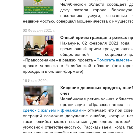
Челябинской области сообщает 
делу жителя города Верхнеура
населению услуги, связанные
недвижимостью, совершал мошенничества с имущество
03 Февраля 2021 г.
Очный прием граждан в рамках п
Накануне, 02 февраля 2021 года, 
время очный прием граждан адвок
общественной социально-пр
«Правосознание» в рамках проекта «
Помогать вместе
»
правам человека в Челябинской области (некотор
проходили в онлайн-формате).
16 Июля 2020 г.
Хищение денежных средств, оши
счет
Челябинская региональная обществ
организация «Правосознание» в
сделок с жильем и финансами
» отмечает, что при со
операций возможно допущение ошибок, которые не
такая ошибка может вылиться для одних потерей 
уголовной ответственностью. Рассказываем, когда так
если допущена ошибка при перечислении средств.