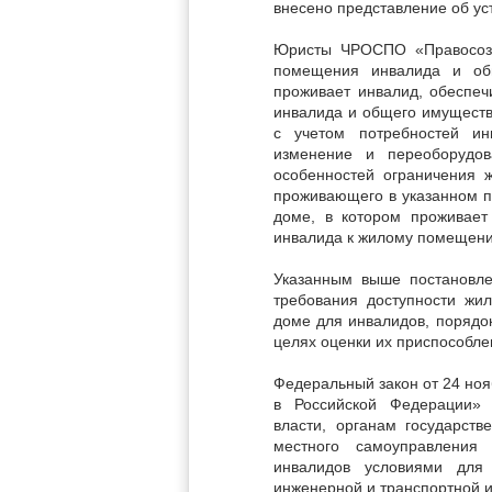
внесено представление об ус
Юристы ЧРОСПО «Правосозна
помещения инвалида и об
проживает инвалид, обеспе
инвалида и общего имуществ
с учетом потребностей ин
изменение и переоборудо
особенностей ограничения ж
проживающего в указанном п
доме, в котором проживает
инвалида к жилому помещен
Указанным выше постановле
требования доступности жи
доме для инвалидов, порядо
целях оценки их приспособле
Федеральный закон от 24 но
в Российской Федерации» 
власти, органам государств
местного самоуправления
инвалидов условиями для 
инженерной и транспортной и