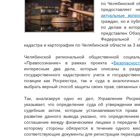
по Челябинской о
предоставляет 
актуальные вопр
граждан, но и пуб
по делам в котор
представлен Обзо
Федеральной го
кадастра и картографии по Челябинской области за 3 к
Челябинской региональной общественной социаль
«Правосознание» в рамках проекта «
Безопаснос
интересным два дела, которые описаны в разд
государственного кадастрового учета и государстве
позиции как Росреестра, так и суда в аналогичных
выбрать верный способ защиты своих прав, связанных
Так, анализируя одно из дел, Управление Росре
указывает, что определение суда об утверждении м
судебным актом, которым устанавливаются права
развитие данного вывода указано, что определение
соглашение между физическими лицами о передаче 5
которому стороны обязуются в течение одного ме
соответствующие документы для регистрации перехода