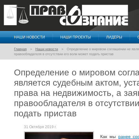
НАШИ НОВОСТИ
НАШИ ПРОЕКТЫ
ЛИДЕРЫ
Правосознание
Главная
Наши новости
Определение о мировом соглашении не явля
правообладателя в отсутствии его воли может подать пристав
Определение о мировом согл
является судебным актом, у
права на недвижимость, а зая
правообладателя в отсутствии
подать пристав
31 Октября 2019 г.
Как мы
ранее со