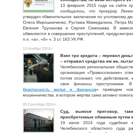
13 февраля 2015 года на сайте пр
сообщалось, что прокурор Ленин
утвердил обвинительное заключение по уголовному де
Олега Мирошниченко, Рустама Мамедалина, Петра Ма
Евгения Труханова и Сергея Семяшева. В зависи
обвиняются в совершении преступлений, предусмотренных
п.п. «а», «б» ч. 3 ст. 163 УК РФ.
13 Ноября 2024 г.
Взял три кредита – перевел ден
– отправил средства им же, пыта
Челябинская региональная обществ
организация «Правосознание» отме
потом осознают, что действовали, 
свои финансы преступникам. 
безопасность жилья и финансов
» приводим нов
мошенничества, в котором жертва сама активно помог
05 Сентября 2014 г.
Суд, вынося приговор, так
приобретенные обманным путем к
19 июня 2014 года судебная к
Челябинского областного суда р