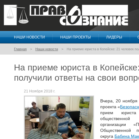
НАШИ НОВОСТИ
НАШИ ПРОЕКТЫ
ЛИДЕРЫ
Правосознание
Главная
Наши новости
На приеме юриста в Копейске: 21 человек п
На приеме юриста в Копейске:
получили ответы на свои воп
21 Ноября 2018 г.
Вчера, 20 ноября
проекта «
Безопасн
прием юриста 
общественной
организации «П
Общественной п
округа
Бабина Мак