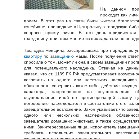
На данном при
проходит как лич
прием. В этот раз на связи были жители Агаповско
копейчане, пришедшие в Центральную городскую библио
вопросы юристу лично. В этот день юридическая 
гражданину, при этом многие из них задавали не по од
Так, одна женщина расспрашивала про порядок всту
квартиру
по
завещанию
мамы. После получения ответ
спросила о том, может ли она в своем завещании про
для потенциального наследника. Отвечая на данн
указал, что ст. 1139 ГК РФ предусматривает возможн
возложить на одного или нескольких наследнико
обязанность совершить какое-либо действие имущес
характера, направленное на осуществление 
осуществление иной не противоречащей закону ц
погребению наследодателя в соответствии с его воле
завещательное возложение. Закон указывает, что заве
одного или нескольких наследников обязаннос
завещателю домашних животных, а также осуществлят
ними. Заинтересованные лица, исполнитель завещания
требовать исполнения завещательного возложен
завещанием не предусмотрено иное.