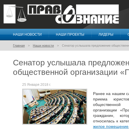
НАШИ НОВОСТИ
НАШИ ПРОЕКТЫ
ЛИДЕРЫ
Правосознание
Главная
Наши новости
Сенатор услышала предложение общественн
Сенатор услышала предложе
общественной организации «
25 Января 2018 г.
Ранее на нашем 
приема юристов
общественной
организации «Пр
гражданин, кот
относилась к кате
жилое помещение