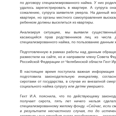
по договору специализированного найма. У них родил
удалось зарегистрировать в квартире. А супруга она
сожалению, супруга заявителя умерла. На данный мо
квартире, но органы местного самоуправления высказ
ребенком должны выселиться из квартиры.
Анализируя ситуацию, мы выявили существенный
касающийся прав родственников лиц из числа де
специализированного найма, по пользованию данным 
Подготовленную в рамках работы над данным обращ
разместили на сайте, но и направили члену Совета Ф
Российской Федерации от Челябинской области Гехт И
В настоящее время поступила важная информация 
подготовила законодательную инициативу, соглас
сиротами от государства, в случае их внезапной смер
социального найма супругу или детям умершего.
Гехт И.А. пояснила, что по действующему законода
получает сирота, пять лет ничего нельзя сделат
специализированному жилому фонду. «
Сейчас, если с
в результате несчастного случая, то до истече
квартиры она отходит снова государству
», - сказал