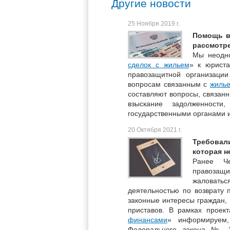
Другие новости
25 Ноября 2019 г.
Помощь в
рассмотр
Мы неодно
сделок с жильем
» к юриста
правозащитной организаци
вопросам связанным с
жиль
составляют вопросы, связан
взыскание задолженност
государственными органами и 
20 Октября 2021 г.
Требовал
которая н
Ранее Че
правозащ
жаловать
деятельностью по возврату 
законные интересы граждан,
приставов. В рамках проект
финансами
» информируем,
Федерального закона № 2