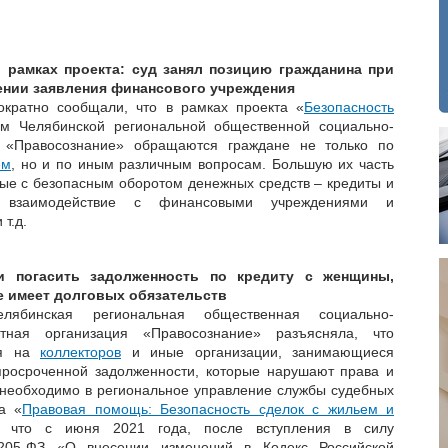
 рамках проекта: суд занял позицию гражданина при
ении заявления финансового учреждения
кратно сообщали, что в рамках проекта «
Безопасность
м Челябинской региональной общественной социально-
и «Правосознание» обращаются граждане не только по
ем
, но и по иным различным вопросам. Большую их часть
ные с безопасным оборотом денежных средств – кредиты и
и, взаимодействие с финансовыми учреждениями и
т.д.
и погасить задолженность по кредиту с женщины,
е имеет долговых обязательств
лябинская региональная общественная социально-
итная организация «Правосознание» разъясняла, что
ся на
коллекторов
и иные организации, занимающиеся
просроченной задолженности, которые нарушают права и
 необходимо в региональное управление службы судебных
а «
Правовая помощь: Безопасность сделок с жильем и
 что с июня 2021 года, после вступления в силу
05-ФЗ «О внесении изменений в Кодекс Российской