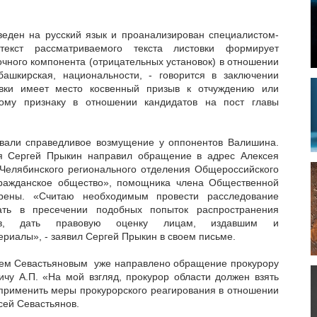
ден на русский язык и проанализирован специалистом-
текст рассматриваемого текста листовки формирует
чного компонента (отрицательных установок) в отношении
башкирская, национальности, - говорится в заключении
овки имеет место косвенный призыв к отчуждению или
ому признаку в отношении кандидатов на пост главы
и справедливое возмущение у оппонентов Валишина.
я Сергей Прыкин направил обращение в адрес Алексея
 Челябинского регионального отделения Общероссийского
ражданское общество», помощника члена Общественной
рены. «Считаю необходимым провести расследование
вать в пресечении подобных попыток распространения
алов, дать правовую оценку лицам, издавшим и
риалы», - заявил Сергей Прыкин в своем письме.
м Севастьяновым уже направлено обращение прокурору
ичу А.П. «На мой взгляд, прокурор области должен взять
 применить меры прокурорского реагирования в отношении
ксей Севастьянов.