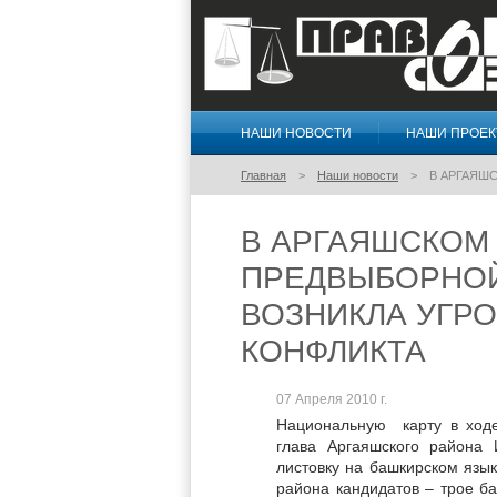
НАШИ НОВОСТИ
НАШИ ПРОЕ
Правосознание
Главная
Наши новости
В АРГАЯШ
В АРГАЯШСКОМ
ПРЕДВЫБОРНОЙ
ВОЗНИКЛА УГР
КОНФЛИКТА
07 Апреля 2010 г.
Национальную карту в ход
глава Аргаяшского района
листовку на башкирском язык
района кандидатов – трое ба