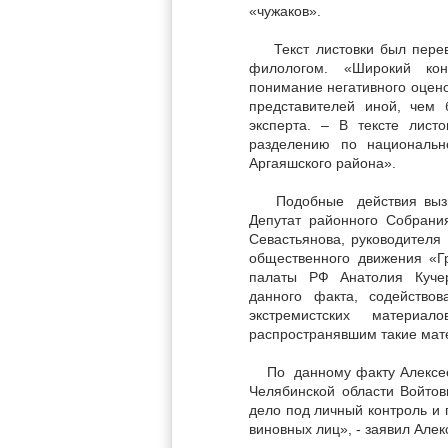
«чужаков».
Текст листовки был переве
филологом. «Широкий кон
понимание негативного оцено
представителей иной, чем 
эксперта. – В тексте лист
разделению по национальн
Аргаяшского района».
Подобные действия вызвал
Депутат районного Собрани
Севастьянова, руководителя
общественного движения «Г
палаты РФ Анатолия Куче
данного факта, содейство
экстремистских матери
распространявшим такие мате
По данному факту Алексее
Челябинской области Войтов
дело под личный контроль и
виновных лиц», - заявил Але