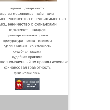
адвокат
доверенность
жертвы мошенников
займ
залог
мошенничество с недвижимостью
мошенничество с финансами
недвижимость
нотариус
правоохранительные органы
прокуратура
рента
риэлторы
сделки с жильем
собственность
судебная защита
судебная практика
уполномоченный по правам человека
финансовая грамотность
финансовые риски