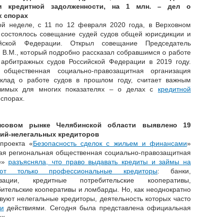
и кредитной задолженности, на 1 млн. – дел о
 спорах
й неделе, с 11 по 12 февраля 2020 года, в Верховном
 состоялось совещание судей судов общей юрисдикции и
йской Федерации. Открыл совещание Председатель
 В.М., который подробно рассказал собравшимся о работе
арбитражных судов Российской Федерации в 2019 году.
 общественная социально-правозащитная организация
оклад о работе судов в прошлом году, считает важным
ачимых для многих показателях – о делах с
кредитной
спорах.
нсовом рынке Челябинской области выявлено 19
ций-нелегальных кредиторов
проекта «
Безопасность сделок с жильем и финансами
»
ая региональная общественная социально-правозащитная
ие»
разъясняла, что право выдавать кредиты и займы на
ют только профессиональные кредиторы
: банки,
зации, кредитные потребительские кооперативы,
ительские кооперативы и ломбарды. Но, как неоднократно
вуют нелегальные кредиторы, деятельность которых часто
и
действиями. Сегодня была представлена официальная