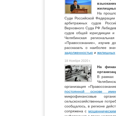
взыскани
жилищных
На прошло
Суде Российской Федерации
арбитражных судов Росси
Верховного Суда РФ Лебедев
судов общей юрисдикции и 
Челябинская региональная
«Правосознание», изучив д
рассказать о наиболее зн
задолженностью
и
жилищных
18 Ноября 2020 г.
На фина
организа
В рамках 
Челябинск
организация «Правосознан
постоянной основе име
микрофинансовые органи
сельскохозяйственные потреб
сообщалось, в регионе дейст
сопряжена с
мошенническим