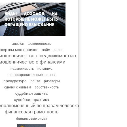
адвокат
доверенность
жертвы мошенников
займ
залог
мошенничество с недвижимостью
мошенничество с финансами
недвижимость
нотариус
правоохранительные органы
прокуратура
рента
риэлторы
сделки с жильем
собственность
судебная защита
судебная практика
уполномоченный по правам человека
финансовая грамотность
финансовые риски