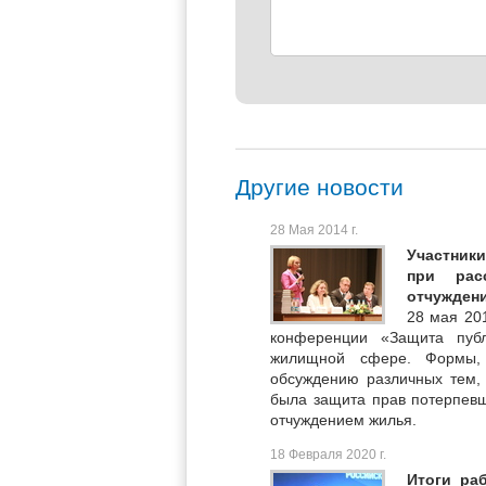
Другие новости
28 Мая 2014 г.
Участник
при рас
отчужден
28 мая 20
конференции «Защита публ
жилищной сфере. Формы,
обсуждению различных тем, 
была защита прав потерпевш
отчуждением жилья.
18 Февраля 2020 г.
Итоги ра