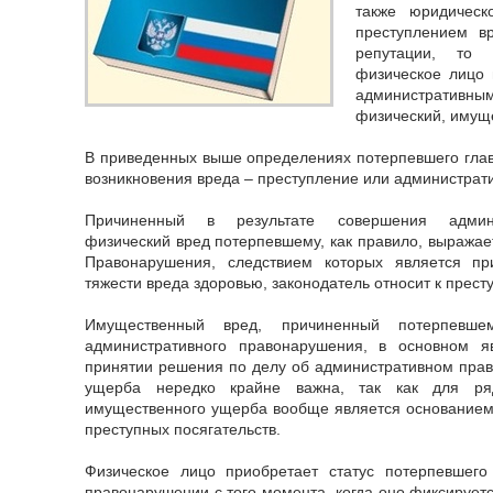
также юридическ
преступлением в
репутации, то 
физическое лицо 
административн
физический, имущ
В приведенных выше определениях потерпевшего гла
возникновения вреда – преступление или администрат
Причиненный в результате совершения админи
физический вред потерпевшему, как правило, выражает
Правонарушения, следствием которых является пр
тяжести вреда здоровью, законодатель относит к прест
Имущественный вред, причиненный потерпевше
административного правонарушения, в основном 
принятии решения по делу об административном пра
ущерба нередко крайне важна, так как для ря
имущественного ущерба вообще является основанием 
преступных посягательств.
Физическое лицо приобретает статус потерпевшег
правонарушении с того момента, когда оно фиксируетс