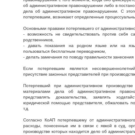
об административном правонарушении либо в постано
дела об административном правонарушении. С этог
потерпевшим, возникают определенные процессуальны
Основными правами потерпевшего от административно
- возможность не свидетельствовать против себя са
родственников,
- давать показания на родном языке или на язы
пользоваться бесплатным переводчиком,
- делать замечания по поводу правильности занесения 
Если потерпевшим является несовершеннолетни
присутствие законных представителей при производств
Потерпевший при административном производстве
материалами дела об административном правона
представлять доказательства, заявлять ходатай
юридической помощью представителя, обжаловать по
т.д.
Согласно КоАП потерпевшему от административног
расходы, понесенные им в связи с явкой в суд, ор
производстве которых находится дело об администра