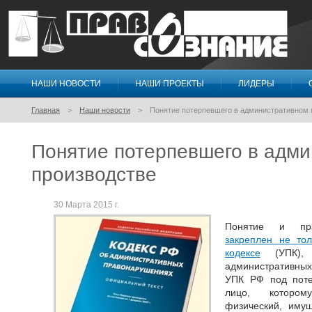
НАШИ НОВОСТИ
НАШИ ПРОЕКТЫ
ЛИДЕРЫ
Правосознание
Главная
Наши новости
Понятие потерпевшего в административном 
Понятие потерпевшего в адм
производстве
30 Марта 2015 г.
Понятие и пр
закреплен не тол
кодексе
(УПК), 
административных
УПК РФ под поте
лицо, котором
физический, иму