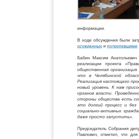
информации.
В ходе обсуждения были за
осужденных
и
потерпевшими
Бабин Максим Анатольевич 
реализации проекта «Прав
общественная организация 
что в Челябинской облас
Реализация настоящего про
новый уровень. К нам при
органов власти. Проведенно
стороны общества есть соц
это долгий процесс и без
социально-активных гражд
даже просто запустить
».
Председатель Собрания депу
Павлович, отметил, что дл