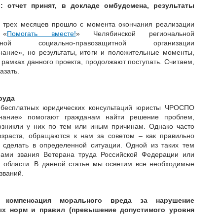
и: отчет принят, в докладе омбудсмена, результаты
 трех месяцев прошло с момента окончания реализации
 «
Помогать вместе!
» Челябинской региональной
енной социально-правозащитной организации
нание», но результаты, итоги и положительные моменты,
 рамках данного проекта, продолжают поступать. Считаем,
азать.
руда
бесплатных юридических консультаций юристы ЧРОСПО
знание» помогают гражданам найти решение проблем,
озникли у них по тем или иным причинам. Однако часто
озраста, обращаются к нам за советом – как правильно
 сделать в определенной ситуации. Одной из таких тем
нами звания Ветерана труда Российской Федерации или
 области. В данной статье мы осветим все необходимые
званий.
а компенсация морального вреда за нарушение
ых норм и правил (превышение допустимого уровня