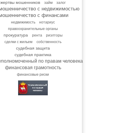
жертвы мошенников
займ
залог
мошенничество с недвижимостью
мошенничество с финансами
недвижимость
нотариус
правоохранительные органы
прокуратура
рента
риэлторы
сделки с жильем
собственность
судебная защита
судебная практика
уполномоченный по правам человека
финансовая грамотность
финансовые риски