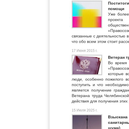
Поститог
помощи
Уже более
проекта
обществ
«Правосоз
связанные с деятельностью в
что обо всем этом стоит расск
17 Июня 2015 г.
Ветеран т
Во время 
«Правосо
которые в
люди, особенно пожилого в
поступить и что необходимо
является получение гражда
Ветерана труда Челябинской
действия для получения этих 
15 Июля 2025 г.
Взыскан
санитарн
шума)