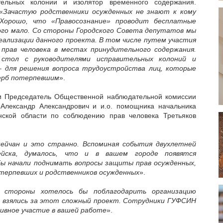
тельных колонии и изолятор временного содержания.
«
Зачастую родственники осужденных не знают к кому
Хорошо, что «Правосознание» проводит бесплатные
ого мало. Со стороны Городского Совета депутатов мы
еализации данного проекта. В том числе путем участия
прав человека в местах принудительного содержания.
стол с руководителями исправительных колоний и
– для решения вопроса трудоустройства лиц, которые
ерб потерпевшим
».
и Председатель Общественной наблюдательной комиссии
Александр Александрович и и.о. помощника начальника
ской области по соблюдению прав человека Третьяков
ейчан и это странно. Вспоминая события двухлетней
ейска, думалось, что и в вашем городе появятся
ы начали поднимать вопросы защиты прав осужденных,
отерпевших и родственников осужденных
».
 стороны хотелось бы поблагодарить организацию
о взялись за этот сложный проект. Сотрудники ГУФСИН
ивное участие в вашей работе
».