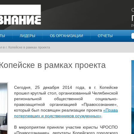
р
П
КТЫ
ЛИДЕРЫ
ОБ ОРГАНИЗАЦИИ
ОТЧЕТЫ
л в г. Копейске в рамках проекта
. Копейске в рамках проекта
Сегодня, 25 декабря 2014 года, в г. Копейске
прошел круглый стол, организованный Челябинской
региональной общественной социально-
правозащитной организацией «Правосознание»,
который был посвящен реализации проекта
«Права
потерпевших и родственников осужденных»
.
В мероприятии приняли участие юристы ЧРОСПО
«Правосознание», депутаты Копейского городского