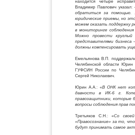
находится четыре исправи
Владимир Павлович указал: 
обратиться за помощью. 
юридические приемы, но эт
можем оказать поддержку р
в мониторинге соблюдения 
Можно провести круглый 
представителями бизнеса 
должны компенсировать ущ
Емельянова В.П. поддержал
Челябинской области Юрин 
ГУФСИН России по Челябин
Сергей Николаевич.
Юрин А.А.: «
В ОНК нет коп
давности в ИК-6 г. Коп
правозащитники, которые б
вопросы соблюдения прав п
Третьяков С.Н.: «
Со своей
«Правосознание» за то, чт
будут принимать самое акт