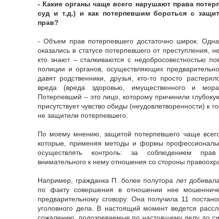
- Какие органы чаще всего нарушают права потер
суд и т.д.) и как потерпевшим бороться с защи
прав?
- Объем прав потерпевшего достаточно широк. Одна
оказались в статусе потерпевшего от преступления, н
кто знают – сталкиваются с недобросовестностью по
полиции и органов, осуществляющих предварительно
давят родственники, друзья, кто-то просто растеря
вреда (вреда здоровью, имущественного и морал
Потерпевший – это лицо, которому причинили глубоку
присутствует чувство обиды (неудовлетворенности) к го
не защитили потерпевшего.
По моему мнению, защитой потерпевшего чаще всего
которые, применяя методы и формы профессиональ
осуществлять контроль: за соблюдением прав
внимательного к нему отношения со стороны правоохр
Например, гражданка П. более полутора лет добивала
по факту совершения в отношении нее мошенниче
предварительному сговору. Она получила 11 постано
уголовного дела. В настоящий момент ведется рассл
сожалению, подозреваемые по настоящему делу до си