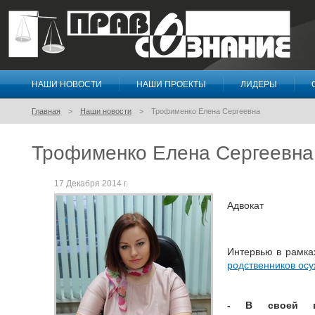
НАШИ НОВОСТИ
НАШИ ПРОЕКТЫ
ЛИДЕРЫ
Правосознание
Главная
Наши новости
Трофименко Елена Сергеевна
Трофименко Елена Сергеевна
17 Декабря 2014 г.
Адвокат
Интервью в рамка
родственников ос
- В своей п