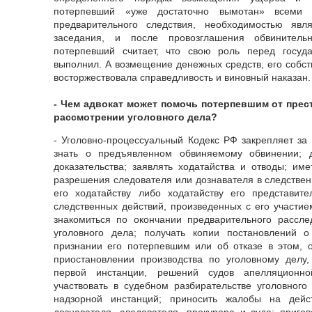
потерпевший «уже достаточно вымотан» всеми
предварительного следствия, необходимостью яв
заседания, и после провозглашения обвинительн
потерпевший считает, что свою роль перед госуд
выполнил. А возмещение денежных средств, его собств
восторжествовала справедливость и виновный наказан.
- Чем адвокат может помочь потерпевшим от прес
рассмотрении уголовного дела?
- Уголовно-процессуальный Кодекс РФ закрепляет з
знать о предъявленном обвиняемому обвинении; д
доказательства; заявлять ходатайства и отводы; име
разрешения следователя или дознавателя в следствен
его ходатайству либо ходатайству его представите
следственных действий, произведенных с его участие
знакомиться по окончании предварительного рассл
уголовного дела; получать копии постановлений о
признании его потерпевшим или об отказе в этом, 
приостановлении производства по уголовному делу,
первой инстанции, решений судов апелляционно
участвовать в судебном разбирательстве уголовного
надзорной инстанций; приносить жалобы на дейс
дознавателя, следователя, прокурора и суда; приго