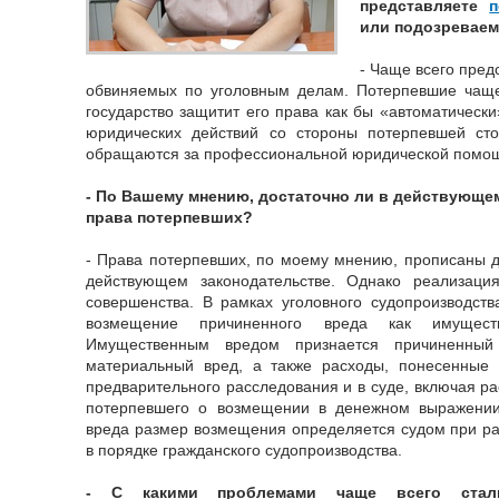
представляете
п
или подозреваем
- Чаще всего пре
обвиняемых по уголовным делам. Потерпевшие чаще 
государство защитит его права как бы «автоматическ
юридических действий со стороны потерпевшей стор
обращаются за профессиональной юридической помо
- По Вашему мнению, достаточно ли в действующе
права потерпевших?
- Права потерпевших, по моему мнению, прописаны д
действующем законодательстве. Однако реализаци
совершенства. В рамках уголовного судопроизводст
возмещение причиненного вреда как имущест
Имущественным вредом признается причиненный
материальный вред, а также расходы, понесенные 
предварительного расследования и в суде, включая ра
потерпевшего о возмещении в денежном выражении
вреда размер возмещения определяется судом при ра
в порядке гражданского судопроизводства.
- С какими проблемами чаще всего сталк