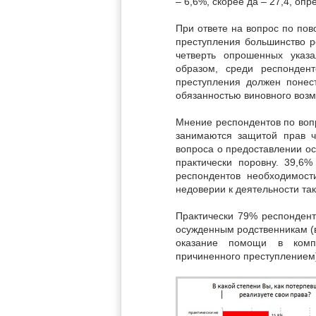
– 6,6%, скорее да – 27,4, оп
При ответе на вопрос по по
преступления большинство ре
четверть опрошенных указ
образом, среди респонден
преступления должен понес
обязанностью виновного возм
Мнение респондентов по воп
занимаются защитой прав ч
вопроса о предоставлении о
практически поровну. 39,6
респондентов необходимост
недоверии к деятельности та
Практически 79% респондент
осужденным родственникам (в
оказание помощи в комп
причиненного преступлением