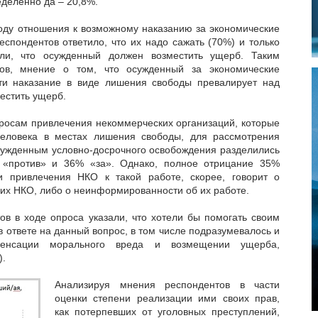
ределенно да – 20,8%.
воду отношения к возможному наказанию за экономические
спондентов ответило, что их надо сажать (70%) и только
али, что осужденный должен возместить ущерб. Таким
тов, мнение о том, что осужденный за экономические
ти наказание в виде лишения свободы превалирует над
естить ущерб.
росам привлечения некоммерческих организаций, которые
еловека в местах лишения свободы, для рассмотрения
сужденным условно-досрочного освобождения разделились
% «против» и 36% «за». Однако, полное отрицание 35%
и привлечения НКО к такой работе, скорее, говорит о
ких НКО, либо о неинформированности об их работе.
ов в ходе опроса указали, что хотели бы помогать своим
 ответе на данный вопрос, в том числе подразумевалось и
енсации морального вреда и возмещении ущерба,
).
Анализируя мнения респондентов в части
оценки степени реализации ими своих прав,
как потерпевших от уголовных преступлений,