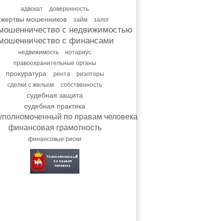
адвокат
доверенность
жертвы мошенников
займ
залог
мошенничество с недвижимостью
мошенничество с финансами
недвижимость
нотариус
правоохранительные органы
прокуратура
рента
риэлторы
сделки с жильем
собственность
судебная защита
судебная практика
уполномоченный по правам человека
финансовая грамотность
финансовые риски