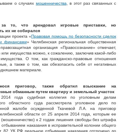
зываем о случаях
мошенничества
, в этот раз связанных с
 за то, что арендовал игровые приставки, но
ь их не собирался
зации проекта «
Правовая помощь по безопасности сделок
 и финансами
» Челябинская региональная общественная
-правозащитная организация «Правосознание» отмечает,
 или имущества можно, к сожалению, заключив какой-либо
 имущества. О том, как гражданско-правовые отношения
ые, а также о том, как обезопасить себя от негативных
годняшнем материале.
нося приговор, также обратил взыскание на
нные обманным путем квартиру и земельный участок
2014 года судебная коллегия по уголовным делам
ого областного суда рассмотрела уголовное дело по
онной жалобе осужденной Ткачевой Л.А. на приговор
Челябинской области от 25 апреля 2014 года, которым ее
РФ (мошенничество) к 2 годам лишения свободы без штрафа
с отбыванием наказания в исправительной колонии общего
ст. 82 УК РФ реальное отбывание наказания отсрочено до