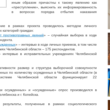
иным образом причастны к такому явлению как
«преступление», выяснить их информированность
в вопросах порядка отбытия наказания
ание в рамках проекта проводилось методом личного
 категорий граждан:
т противоправных деяний
» – случайная выборка в ходе
ондента.
сужденных
» – интервью в ходе личных приемов, в том числе
иях Челябинской области – 175 респондентов.
– интервью в исправительных учреждениях Челябинской
ативности размер и структура выборочной совокупности
нных по количеству осужденных в Челябинской области (в
й системе Челябинской области функционирует 22
ки осужденных» и «осужденные» опрос производился в
елябинска и г. Копейска.
результаты, полученные в рамках социологического