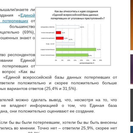
лышали/знаете ли
здания «
Единой
 потерпевших
от
й» большинство
ицательно (69%),
прошенных знают о
тво респондентов
вании Единой
 потерпевших от
а вопрос «Как вы
я «Единой всероссийской базы данных потерпевших от
ответили положительно и скорее положительно больше
ых вариантов ответов (25,4% и 31,5%).
ателей можно сделать вывод, что, несмотря на то, что
в не владеют информацией о том, что Единая база
ана, они положительно оценивают ее создание.
Если бы вы были потерпевшим, хотели бы вы быть внесены
лились во мнении. Точно нет – ответили 25,9%, скорее нет