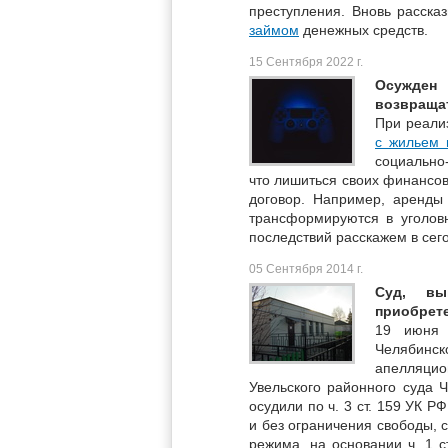
преступления. Вновь расска
займом
денежных средств.
15 Сентября 2022 г.
Осужден
возвращат
При реали
с жильем
социально
что лишиться своих финансов
договор. Например, аренды
трансформируются в уголовн
последствий расскажем в се
05 Сентября 2014 г.
Суд, вы
приобрете
19 июня 
Челябинск
апелляци
Увельского районного суда 
осудили по ч. 3 ст. 159 УК 
и без ограничения свободы, 
режима, на основании ч. 1 