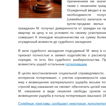
причинением им значи
также с лишением граж
Осужденный вводил в за
необходимости полу
(семейного) капитала 
купли-продажи жилых
гражданин М. получал доверенности от граждан на 
квартир за цену и на условиях по своему усмотрени
совершил 6 эпизодов мошенничества на сумму более
осужденный возмести до судебного заседания.
В зале судебного заседания подсудимый М. вину в 
признал полностью и заявил ходатайство о рассмот
порядке, то есть без судебного разбирательства. 
возместить ущерб остальным
потерпевшим
.
В целях восстановления социальной справедливости, 
интересов потерпевших, с учетом соразмерности нак
мер к возмещению материального ущерба восьми пот
строгий вид наказания не сможет обеспечить целей на
М. наказание в виде лишения свободы сроком н
возмещение ущерба в пользу потерпевших взыскано 18
Судебные приставы сообщают некоторые дополнител