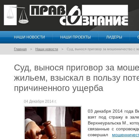
НАШИ НОВОСТИ
НАШИ ПРОЕКТЫ
ЛИДЕРЫ
Правосознание
Главная
Наши новости
Суд, вынося приговор за мошенничество с 
Суд, вынося приговор за мош
жильем, взыскал в пользу по
причиненного ущерба
04 Декабря 2014 г.
03 декабря 2014 года 
взят под стражу в зал
Верхнеуральска М., кото
связанные с сопровожд
совершал
мошенничес