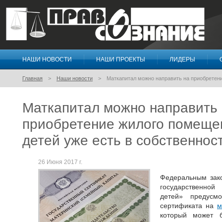
НАШИ НОВОСТИ
НАШИ ПРОЕКТЫ
ЛИДЕРЫ
Правосознание
Главная
Наши новости
Маткапитал можно направить на приобретени
Маткапитал можно направить
приобретение жилого помещен
детей уже есть в собственнос
26 Июня 2017 г.
Федеральным зак
государственно
детей» предусмо
сертификата на
м
который может 