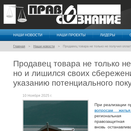
НАШИ НОВОСТИ
НАШИ ПРОЕКТЫ
ЛИДЕРЫ
Правосознание
Главная
Наши новости
Продавец товара не только не получил оплат
Продавец товара не только не
но и лишился своих сбережени
указанию потенциального пок
10 Ноября 2025 г.
При реализации п
вопросам жиль
региональная
правозащитная 
вновь останавли