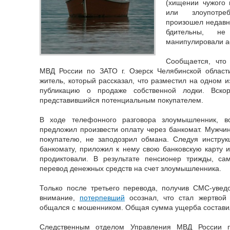
(хищении чужого 
или злоупотре
произошел недавн
бдительны, н
манипулировали а
Сообщается, что
МВД России по ЗАТО г. Озерск Челябинской област
житель, который рассказал, что разместил на одном 
публикацию о продаже собственной лодки. Вскор
представившийся потенциальным покупателем.
В ходе телефонного разговора злоумышленник, в
предложил произвести оплату через банкомат. Мужч
покупателю, не заподозрил обмана. Следуя инстру
банкомату, приложил к нему свою банковскую карту и
продиктовали. В результате пенсионер трижды, са
перевод денежных средств на счет злоумышленника.
Только после третьего перевода, получив СМС-увед
внимание,
потерпевший
осознал, что стал жертвой
общался с мошенником. Общая сумма ущерба составил
Следственным отделом Управления МВД России п