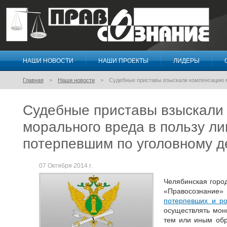
НАШИ НОВОСТИ
НАШИ ПРОЕКТЫ
ЛИДЕРЫ
Правосознание
Главная
Наши новости
Судебные приставы взыскали компенсацию м
Судебные приставы взыскали
морального вреда в пользу ли
потерпевшим по уголовному д
07 Октября 2014 г.
Челябинская горо
«Правосознани
потерпевших и ро
осуществлять мон
тем или иным об