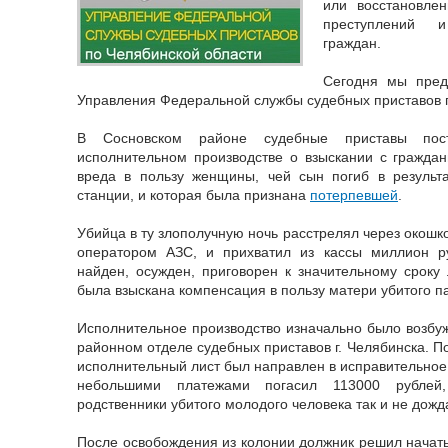
или восстановле
преступлений и
граждан.
Сегодня мы пред
Управления Федеральной службы судебных приставов п
В Сосновском районе судебные приставы пос
исполнительном производстве о взыскании с гражда
вреда в пользу женщины, чей сын погиб в результа
станции, и которая была признана
потерпевшей
.
Убийца в ту злополучную ночь расстрелял через окошк
оператором АЗС, и прихватил из кассы миллион р
найден, осужден, приговорен к значительному сроку
была взыскана компенсация в пользу матери убитого п
Исполнительное производство изначально было возбуж
районном отделе судебных приставов г. Челябинска. По
исполнительный лист был направлен в исправительное 
небольшими платежами погасил 113000 рублей
родственники убитого молодого человека так и не дожд
После освобождения из колонии должник решил начать 