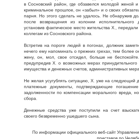
в Сосновский район, где обзавелся молодой женой и
криминальное прошлое, он «забыл» и о своих обязате
парня. Но этого сделать не удалось. Не обнаружив д
после возвращения из колонии исполнительного д
установив фактическое место жительства Х., передал
коллегам из Сосновского района.
Встретив на пороге людей в погонах, должник заметн
нечего ему напоминать о прежних грехах, тем более о
жену, он, мол, свое отсидел, больше не беспокойте
предупредив Х. о возможных мерах принудительного 
имущества и денежных счетов, административных мера
Не желая усугублять ситуацию, Х. уже на следующий 
платежные документы, подтверждающие погашение
задолженности по компенсации морального вреда, но
сбора.
Денежные средства уже поступили на счет взыскате
своего безвременно ушедшего сына.
По информации официального веб-сайт Управлен
приставов по Челяби