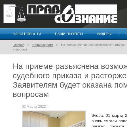
НАШИ НОВОСТИ
НАШИ ПРОЕКТЫ
ЛИДЕРЫ
Правосознание
Главная
Наши новости
На приеме разъяснена возможность отмены 
вопросам
На приеме разъяснена возмо
судебного приказа и расторже
Заявителям будет оказана по
вопросам
02 Марта 2022 г.
Вчера, 01 марта 
вновь смогли поп
рамках проекта