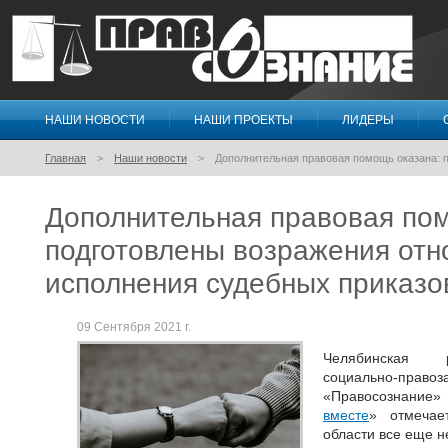
НАШИ НОВОСТИ
НАШИ ПРОЕКТЫ
ЛИДЕРЫ
Правосознание
Главная
Наши новости
Дополнительная правовая помощь оказана: 
Дополнительная правовая пом
подготовлены возражения отн
исполнения судебных приказо
09 Сентября 2021 г.
Челябинская р
социально-пр
«Правосознание
вместе
» отмечае
области все еще н