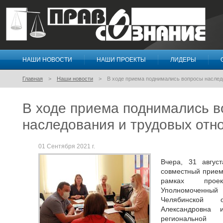
НАШИ НОВОСТИ
НАШИ ПРОЕКТЫ
ЛИДЕРЫ
Правосознание
Главная
Наши новости
В ходе приема поднимались вопросы наслед
В ходе приема поднимались 
наследования и трудовых отн
01 Сентября 2021 г.
Вчера, 31 авгус
совместный прием
рамках про
Уполномоченн
Челябинской 
Александровна 
региональной