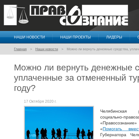
НАШИ НОВОСТИ
НАШИ ПРОЕКТЫ
ЛИДЕРЫ
Правосознание
Главная
Наши новости
Можно ли вернуть денежные средства, уплач
Можно ли вернуть денежные с
уплаченные за отмененный ту
году?
17 Октября 2020 г.
Челябинская р
социально-пр
«Правосознание»
«
Помогать вмес
Губернатора Чел