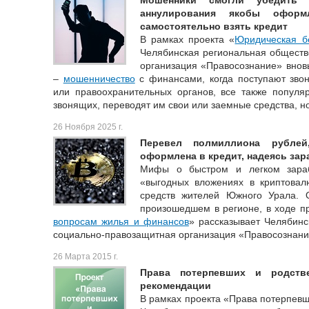
Мошенники смогли убедить
аннулирования якобы оформ
самостоятельно взять кредит
В рамках проекта «
Юридическая б
Челябинская региональная обществ
организация «Правосознание» внов
–
мошенничество
с финансами, когда поступают звон
или правоохранительных органов, все также популя
звонящих, переводят им свои или заемные средства, но
26 Ноября 2025 г.
Перевел полмиллиона рубле
оформлена в кредит, надеясь зар
Мифы о быстром и легком зара
«выгодных вложениях в криптовал
средств жителей Южного Урала. 
произошедшем в регионе, в ходе п
вопросам жилья и финансов
» рассказывает Челябин
социально-правозащитная организация «Правосознани
26 Марта 2015 г.
Права потерпевших и родств
рекомендации
В рамках проекта «Права потерпевш