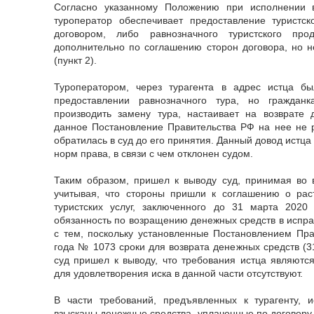
Согласно указанному Положению при исполнении 
туроператор обеспечивает предоставление туристск
договором, либо равнозначного туристского про
дополнительно по соглашению сторон договора, но н
(пункт 2).
Туроператором, через турагента в адрес истца б
предоставлении равнозначного тура, но гражданк
производить замену тура, настаивает на возврате 
данное Постановление Правительства РФ на нее не р
обратилась в суд до его принятия. Данный довод истц
норм права, в связи с чем отклонен судом.
Таким образом, пришел к выводу суд, принимая во 
учитывая, что стороны пришли к соглашению о рас
туристских услуг, заключенного до 31 марта 2020 
обязанность по возращению денежных средств в испр
с тем, поскольку установленные Постановлением Пр
года № 1073 сроки для возврата денежных средств (31
суд пришел к выводу, что требования истца являют
для удовлетворения иска в данной части отсутствуют.
В части требований, предъявленных к турагенту, и
взысканы денежные средства, уплаченные по договору