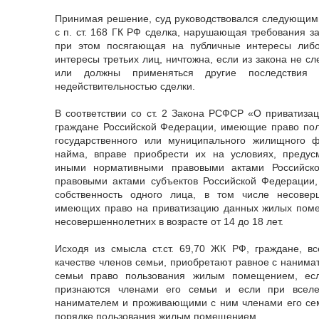
Принимая решение, суд руководствовался следующими
с п. ст. 168 ГК РФ сделка, нарушающая требования за
при этом посягающая на публичные интересы либ
интересы третьих лиц, ничтожна, если из закона не сл
или должны применяться другие последствия
недействительностью сделки.
В соответствии со ст. 2 Закона РСФСР «О приватиз
граждане Российской Федерации, имеющие право п
государственного или муниципального жилищного 
найма, вправе приобрести их на условиях, преду
иными нормативными правовыми актами Российск
правовыми актами субъектов Российской Федерации,
собственность одного лица, в том числе несовер
имеющих право на приватизацию данных жилых пом
несовершеннолетних в возрасте от 14 до 18 лет.
Исходя из смысла ст.ст. 69,70 ЖК РФ, граждане, 
качестве членов семьи, приобретают равное с нанима
семьи право пользования жилым помещением, есл
признаются членами его семьи и если при вселе
нанимателем и проживающими с ним членами его сем
порядке пользования жилым помещением.