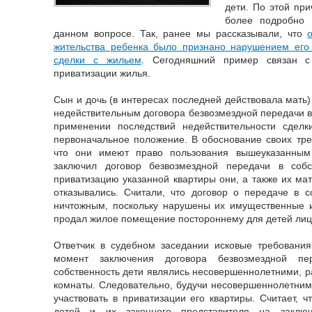
дети. По этой пр
более подробно 
данном вопросе. Так, ранее мы рассказывали, что
жительства ребенка было признано нарушением его
сделки с жильем
. Сегодняшний пример связан 
приватизации жилья.
Сын и дочь (в интересах последней действовала мать)
недействительным договора безвозмездной передачи в 
применении последствий недействительности сдел
первоначальное положение. В обоснование своих тре
что они имеют право пользования вышеуказанны
заключил договор безвозмездной передачи в собс
приватизацию указанной квартиры они, а также их мат
отказывались. Считали, что договор о передаче в с
ничтожным, поскольку нарушены их имущественные и
продал жилое помещение постороннему для детей лиц
Ответчик в судебном заседании исковые требования
момент заключения договора безвозмездной п
собственность дети являлись несовершеннолетними, р
комнаты. Следовательно, будучи несовершеннолетним
участвовать в приватизации его квартиры. Считает, 
детей и их законного представителя на заключ