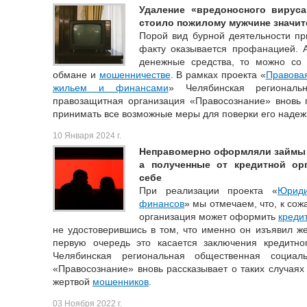
Удаление «вредоносного вируса
стоило пожилому мужчине значи
Порой вид бурной деятельности при
факту оказывается профанацией. А
денежные средства, то можно со 
обмане и
мошенничестве
. В рамках проекта «
Правовая
жильем и финансами
» Челябинская региональ
правозащитная организация «Правосознание» вновь п
принимать все возможные меры для поверки его надеж
10 Января 2024 г.
Неправомерно оформляли займы 
а полученные от кредитной ор
себе
При реализации проекта «
Юриди
финансов
» мы отмечаем, что, к со
организация может оформить
креди
не удостоверившись в том, что именно он изъявил же
первую очередь это касается заключения кредитно
Челябинская региональная общественная социаль
«Правосознание» вновь рассказывает о таких случаях 
жертвой
мошенников
.
03 Ноября 2022 г.