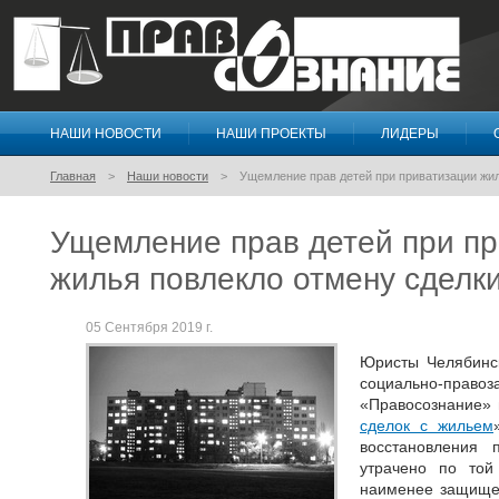
НАШИ НОВОСТИ
НАШИ ПРОЕКТЫ
ЛИДЕРЫ
Правосознание
Главная
Наши новости
Ущемление прав детей при приватизации жил
Ущемление прав детей при п
жилья повлекло отмену сделк
05 Сентября 2019 г.
Юристы Челябинс
социально-пр
«Правосознание» 
сделок с жильем
восстановления
утрачено по той
наименее защище