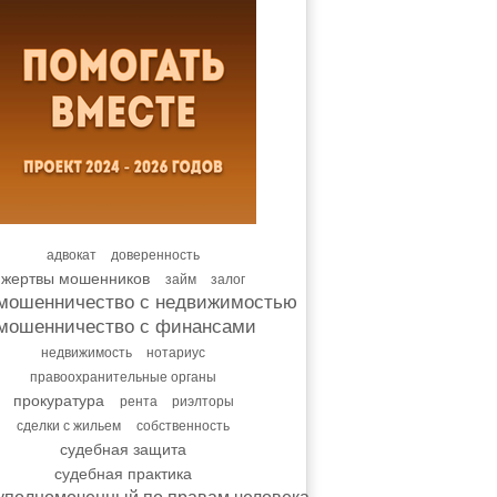
адвокат
доверенность
жертвы мошенников
займ
залог
мошенничество с недвижимостью
мошенничество с финансами
недвижимость
нотариус
правоохранительные органы
прокуратура
рента
риэлторы
сделки с жильем
собственность
судебная защита
судебная практика