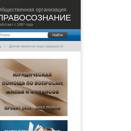
Общественная организация
ПРАВОСОЗНАНИЕ
аботает с 1997 года
оиск
Найти
ы
Дачная амнистия скоро завершится