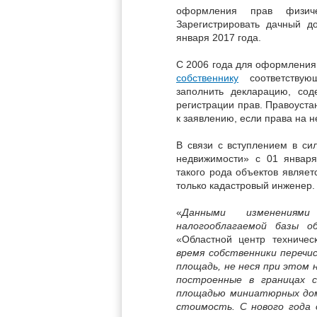
оформления прав физич
Зарегистрировать дачный 
января 2017 года.
С 2006 года для оформления
собственнику
соответствующ
заполнить декларацию, сод
регистрации прав. Правоуст
к заявлению, если права на н
В связи с вступлением в си
недвижимости» с 01 января
такого рода объектов являет
только кадастровый инженер.
«
Данными изменениям
налогооблагаемой базы о
«Областной центр техниче
время собственники перечи
площадь, не неся при этом
построенные в границах с
площадью миниатюрных дом
стоимость. С нового года