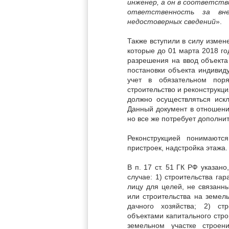
инженер, а он в соответст
ответственность за вне
недостоверных сведений
».
Также вступили в силу изме
которые до 01 марта 2018 го
разрешения на ввод объекта
постановки объекта индивид
учет в обязательном поря
строительство и реконструкци
должно осуществляться иск
Данный документ в отношени
но все же потребует дополни
Реконструкцией понимаютс
пристроек, надстройка этажа.
В п. 17 ст. 51 ГК РФ указан
случае: 1) строительства га
лицу для целей, не связанн
или строительства на земел
дачного хозяйства; 2) ст
объектами капитального строи
земельном участке строен