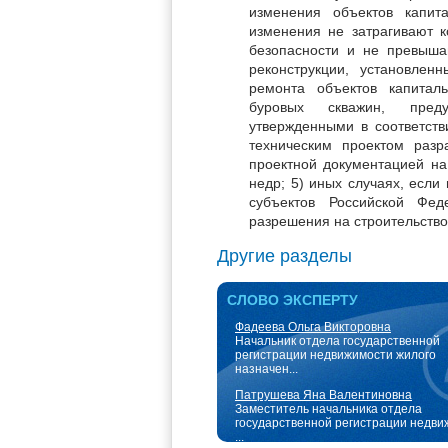
изменения объектов капита
изменения не затрагивают к
безопасности и не превыша
реконструкции, установлен
ремонта объектов капитальн
буровых скважин, преду
утвержденными в соответств
техническим проектом раз
проектной документацией на
недр; 5) иных случаях, если
субъектов Российской Фед
разрешения на строительство
Другие разделы
СЛОВО ЭКСПЕРТУ
Фадеева Ольга Викторовна
Начальник отдела государственной
регистрации недвижимости жилого
назначен...
Патрушева Яна Валентиновна
Заместитель начальника отдела
государственной регистрации недви
...