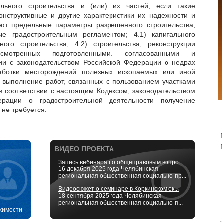
льного строительства и (или) их частей, если такие
онструктивные и другие характеристики их надежности и
ют предельные параметры разрешенного строительства,
ные градостроительным регламентом; 4.1) капитального
ого строительства; 4.2) строительства, реконструкции
смотренных подготовленными, согласованными и
ии с законодательством Российской Федерации о недрах
работки месторождений полезных ископаемых или иной
 выполнение работ, связанных с пользованием участками
 в соответствии с настоящим Кодексом, законодательством
ерации о градостроительной деятельности получение
 не требуется.
ВИДЕО ПРОЕКТА
Запись вебинара по общеправовым вопро...
16 декабря 2025 года Челябинская
региональная общественная социально-пр...
Видеосюжет о семинаре в Коркинском ок...
18 сентября 2025 года Челябинская
региональная общественная социально-п...
жимости