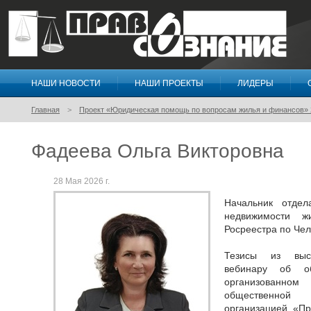
НАШИ НОВОСТИ
НАШИ ПРОЕКТЫ
ЛИДЕРЫ
Правосознание
Главная
Проект «Юридическая помощь по вопросам жилья и финансов» 
Фадеева Ольга Викторовна
28 Мая 2026 г.
Начальник отдел
недвижимости ж
Росреестра по Чел
Тезисы из выст
вебинару об 
организованном
общественной
организацией «Пр