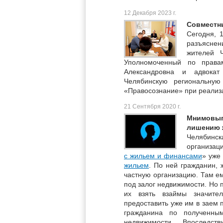
12 Декабря 2023 г.
Совместн
Сегодня, 
разъяснен
жителей 
Уполномоченный по права
Александровна и адвокат
Челябинскую региональную
«Правосознание» при реализ
21 Сентября 2020 г.
Мнимовыг
лишению 
Челябинск
организац
с жильем и финансами
» уже
жильем
. По ней гражданин,
частную организацию. Там ем
под залог недвижимости. Но 
их взять взаймы значите
предоставить уже им в заем 
гражданина по полученны
недвижимости. Впоследс