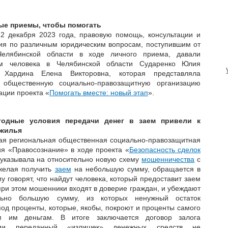
ые приемы, чтобы помогать
12 декабря 2023 года, правовую помощь, консультации и
ия по различным юридическим вопросам, поступившим от
Челябинской области в ходе личного приема, давали
м человека в Челябинской области Сударенко Юлия
 Хардина Елена Викторовна, которая представляла
 общественную социально-правозащитную организацию
ации проекта «
Помогать вместе: новый этап
».
одные условия передачи денег в заем привели к
жилья
ая региональная общественная социально-правозащитная
ия «Правосознание» в ходе проекта «
Безопасность сделок
 указывала на относительно новую схему
мошенничества
с
 желая получить
заем
на небольшую сумму, обращается в
у говорят, что найдут человека, который предоставит заем
при этом мошенники входят в доверие граждан, и убеждают
льно большую сумму, из которых ненужный остаток
под проценты, которые, якобы, покроют и проценты самого
м им деньгам. В итоге заключается договор залога
твии переданный «излишек» денежных средств не