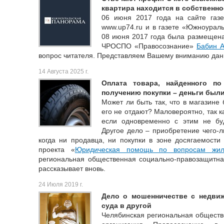
квартира находится в собственно
06 июня 2017 года на сайте газ
www.up74.ru и в газете «Южноурал
08 июня 2017 года была размещена 
ЧРОСПО «Правосознание»
Бабин А
вопрос читателя. Представляем Вашему вниманию дан
14 Августа 2025 г.
Оплата товара, найденного п
получению покупки – деньги был
Может ли быть так, что в магазине
его не отдают? Маловероятно, так ка
если одновременно с этим не бу
Другое дело – приобретение чего-л
когда ни продавца, ни покупки в зоне досягаемости
проекта «
Юридическая помощь по вопросам жи
региональная общественная социально-правозащитна
рассказывает вновь.
24 Июля 2019 г.
Дело о мошенничестве с недви
суда в другой
Челябинская региональная обществ