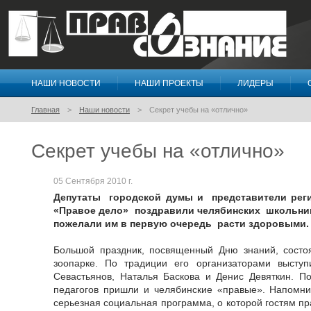
НАШИ НОВОСТИ
НАШИ ПРОЕКТЫ
ЛИДЕРЫ
Правосознание
Главная
Наши новости
Секрет учебы на «отлично»
Секрет учебы на «отлично»
05 Сентября 2010 г.
Депутаты городской думы и представители рег
«Правое дело» поздравили челябинских школьник
пожелали им в первую очередь расти здоровыми.
Большой праздник, посвященный Дню знаний, состо
зоопарке. По традиции его организаторами высту
Севастьянов, Наталья Баскова и Денис Девяткин. По
педагогов пришли и челябинские «правые». Напомни
серьезная социальная программа, о которой гостям пр