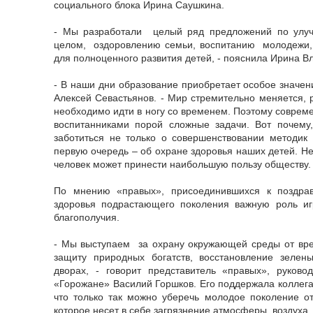
социального блока Ирина Саушкина.
- Мы разработали целый ряд предложений по улу
целом, оздоровлению семьи, воспитанию молодежи,
для полноценного развития детей, - пояснила Ирина В
- В наши дни образование приобретает особое значени
Алексей Севастьянов. - Мир стремительно меняется, 
необходимо идти в ногу со временем. Поэтому соврем
воспитанниками порой сложные задачи. Вот почему,
заботиться не только о совершенствовании методик
первую очередь – об охране здоровья наших детей. Н
человек может принести наибольшую пользу обществу.
По мнению «правых», присоединившихся к поздрав
здоровья подрастающего поколения важную роль игр
благополучия.
- Мы выступаем за охрану окружающей среды от вред
защиту природных богатств, восстановление зеле
дворах, - говорит представитель «правых», руково
«Горожане» Василий Горшков. Его поддержала коллега
что только так можно уберечь молодое поколение от
которое несет в себе загрязнение атмосферы, воздуха