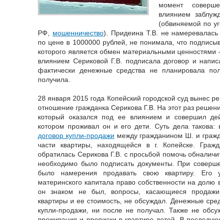
момент соверше
влиянием заблужд
(обвиняемой по уг
РФ,
мошенничество
). Придеина Т.В. не намеревалась
по цене в 1000000 рублей, не понимала, что подписыв
которого является обмен материальными ценностями – 
влиянием Сериковой Г.В. подписала договор и написа
фактически денежные средства не планировала пол
получила.
28 января 2015 года Копейский городской суд вынес р
отношение гражданка Серикова Г.В. На этот раз решен
который оказался под ее влиянием и совершил д
котором проживал он и его дети. Суть дела такова:
договор купли-продажи
между гражданином Ш. и гражд
части квартиры, находящейся в г. Копейске. Граж
обратилась Серикова Г.В. с просьбой помочь обналич
необходимо было подписать документы. При соверше
было намерения продавать свою квартиру. Его у
материнского капитала право собственности на долю в
он знаком не был, вопросы, касающиеся продаж
квартиры и ее стоимость, не обсуждал. Денежные сре
купли-продажи, ни после не получал. Также не обс
проживания и прописки в квартире детей. В последую