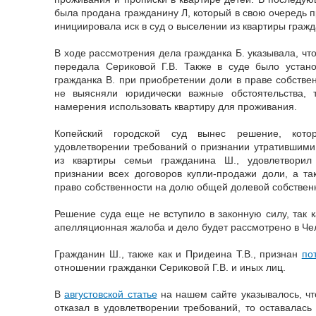
была продана гражданину Л, который в свою очередь п
инициировала иск в суд о выселении из квартиры гражд
В ходе рассмотрения дела гражданка Б. указывала, чт
передала Сериковой Г.В. Также в суде было устано
гражданка В. при приобретении доли в праве собствен
не выясняли юридически важные обстоятельства, 
намерения использовать квартиру для проживания.
Копейский городской суд вынес решение, кото
удовлетворении требований о признании утратившими
из квартиры семьи гражданина Ш., удовлетворил
признании всех договоров купли-продажи доли, а т
право собственности на долю общей долевой собственн
Решение суда еще не вступило в законную силу, так к
апелляционная жалоба и дело будет рассмотрено в Че
Гражданин Ш., также как и Придеина Т.В., признан
по
отношении гражданки Сериковой Г.В. и иных лиц.
В
августовской статье
на нашем сайте указывалось, чт
отказал в удовлетворении требований, то оставалась