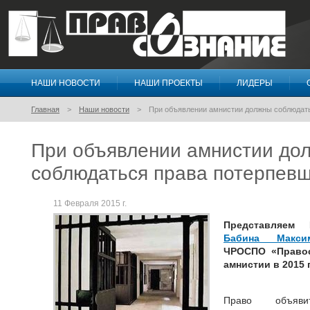
НАШИ НОВОСТИ
НАШИ ПРОЕКТЫ
ЛИДЕРЫ
Правосознание
Главная
Наши новости
При объявлении амнистии должны соблюдат
При объявлении амнистии до
соблюдаться права потерпев
11 Февраля 2015 г.
Представляем
Бабина Макси
ЧРОСПО «Правос
амнистии в 2015 
Право объяви