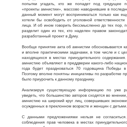
попытки угадать, кто же попадет под грядущее п
«проекты амнистии», массово наводнившие в последн
данный момент могут восприниматься только как еще
хотели бы освободить от уголовной ответственности
лица. И об ином говорить бессмысленно до тех пор, п
разделит один из тех, кто наделен правом законода
разработанный проект в Думу.
Вообще принятие акта об амнистии обосновывается ка
и вполне практическими задачами, в том числе и с ц
находящихся в местах принудительного содержания. 
амнистию объявляют в преддверии какого-либо национ
года будет праздноваться 70 годовщина Победы в
Поэтому вполне понятны инициативы по разработке пр
было приурочить к данному празднику.
Анализируя существующую информацию по уже ра
увидеть, что большинство авторов сходятся во мнении
амнистию на широкий круг лиц, совершивших экономич
осужденных в преклонном возрасте и женщин с детьми
С данными предложениями нельзя не согласиться
соблюдения прав человека в местах принудительног