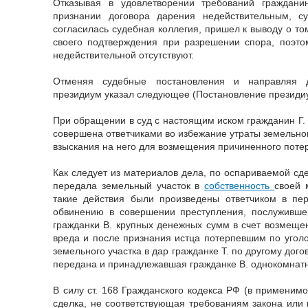
Отказывая в удовлетворении требований гражданин
признании договора дарения недействительным, с
согласилась судебная коллегия, пришел к выводу о то
своего подтверждения при разрешении спора, поэто
недействительной отсутствуют.
Отменяя судебные постановления и направляя 
президиум указал следующее (Постановление президиу
При обращении в суд с настоящим иском гражданин Г. 
совершена ответчиками во избежание утраты земельно
взыскания на него для возмещения причиненного пот
Как следует из материалов дела, по оспариваемой сд
передала земельный участок в
собственность
своей 
такие действия были произведены ответчиком в пе
обвинению в совершении преступления, послуживше
гражданки В. крупных денежных сумм в счет возмеще
вреда и после признания истца потерпевшим по уголо
земельного участка в дар гражданке Т. по другому дого
передана и принадлежавшая гражданке В. однокомнатна
В силу ст. 168 Гражданского кодекса РФ (в применим
сделка, не соответствующая требованиям закона или 