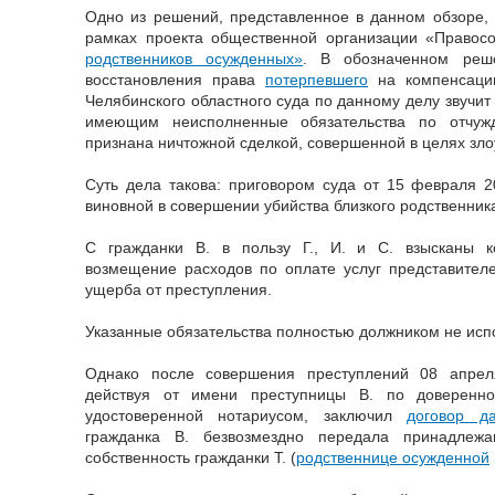
Одно из решений, представленное в данном обзоре, 
рамках проекта общественной организации «Правос
родственников осужденных»
. В обозначенном реш
восстановления права
потерпевшего
на компенсаци
Челябинского областного суда по данному делу звучит
имеющим неисполненные обязательства по отчу
признана ничтожной сделкой, совершенной в целях зл
Суть дела такова: приговором суда от 15 февраля 2
виновной в совершении убийства близкого родственника
С гражданки В. в пользу Г., И. и С. взысканы к
возмещение расходов по оплате услуг представител
ущерба от преступления.
Указанные обязательства полностью должником не исп
Однако после совершения преступлений 08 апреля
действуя от имени преступницы В. по доверенно
удостоверенной нотариусом, заключил
договор д
гражданка В. безвозмездно передала принадлеж
собственность гражданки Т. (
родственнице осужденной