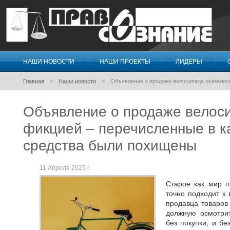
НАШИ НОВОСТИ
НАШИ ПРОЕКТЫ
ЛИДЕРЫ
Правосознание
Главная
Наши новости
Объявление о продаже велосипеда оказалос
Объявление о продаже велос
фикцией – перечисленные в к
средства были похищены
11 Апреля 2025 г.
Старое как мир п
точно подходит к
продавца товаров
должную осмотрит
без покупки, и бе