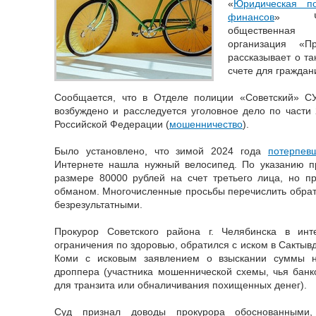
«
Юридическая п
финансов
» Чел
общественная
организация «П
рассказывает о та
счете для граждан
Сообщается, что в Отделе полиции «Советский» С
возбуждено и расследуется уголовное дело по части 
Российской Федерации (
мошенничество
).
Было установлено, что зимой 2024 года
потерпев
Интернете нашла нужный велосипед. По указанию п
размере 80000 рублей на счет третьего лица, но п
обманом. Многочисленные просьбы перечислить обрат
безрезультатными.
Прокурор Советского района г. Челябинска в ин
ограничения по здоровью, обратился с иском в Сактыв
Коми с исковым заявлением о взыскании суммы н
дроппера (участника мошеннической схемы, чья банко
для транзита или обналичивания похищенных денег).
Суд признал доводы прокурора обоснованными,