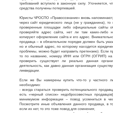
требований вступило в законную силу. Уточняется, 
средства получены потерпевшей.
Юристы ЧРОСПО «Правосознание» вновь напоминают, 
через сайт юридического лица (не у гражданина), то
проверенные площадки либо официальные сайты об
проверяйте адрес сайта, нет ли там каких-либо 
копируют оформление сайта и его адрес. Внимательно
продавца – в обязательном порядке должен быть указ
но и обычный адрес, по которому находится юридичес
проблемы, можно будет направить претензию). Если п
то по названию, номеру ИНН или ОГРН (ОГРИП) на
проверить существует ли реально данная орган
деятельность, как давно данная организация существу
ликвидации.
Если же Вы намерены купить что-то у частного л
необходимо:
- всегда стараться проверить потенциального продавц
есть «черный список» недобросовестных продавцов
минимумом информации – повод усомниться в чест
Посмотрите иные объявления данного продавца, в т
если их нет, то это тоже повод для сомнения;