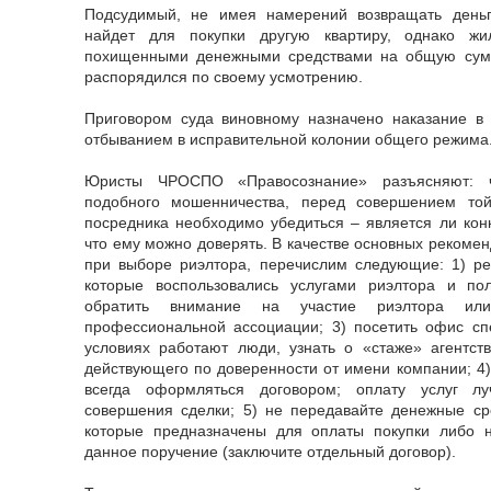
Подсудимый, не имея намерений возвращать деньг
найдет для покупки другую квартиру, однако ж
похищенными денежными средствами на общую сумм
распорядился по своему усмотрению.
Приговором суда виновному назначено наказание в
отбыванием в исправительной колонии общего режима. 
Юристы ЧРОСПО «Правосознание» разъясняют: ч
подобного мошенничества, перед совершением то
посредника необходимо убедиться – является ли ко
что ему можно доверять. В качестве основных рекоме
при выборе риэлтора, перечислим следующие: 1) ре
которые воспользовались услугами риэлтора и по
обратить внимание на участие риэлтора или
профессиональной ассоциации; 3) посетить офис сп
условиях работают люди, узнать о «стаже» агентст
действующего по доверенности от имени компании; 4
всегда оформляться договором; оплату услуг лу
совершения сделки; 5) не передавайте денежные ср
которые предназначены для оплаты покупки либо
данное поручение (заключите отдельный договор).