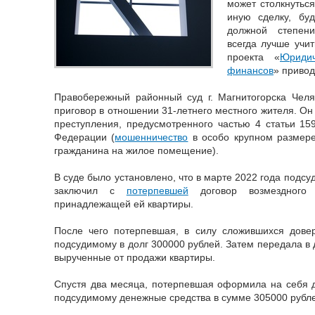
может столкнутьс
иную сделку, буд
должной степени
всегда лучше учи
проекта «
Юриди
финансов
» привод
Правобережный районный суд г. Магнитогорска Челя
приговор в отношении 31-летнего местного жителя. О
преступления, предусмотренного частью 4 статьи 159
Федерации (
мошенничество
в особо крупном размер
гражданина на жилое помещение).
В суде было установлено, что в марте 2022 года подсу
заключил с
потерпевшей
договор возмездного 
принадлежащей ей квартиры.
После чего потерпевшая, в силу сложившихся дове
подсудимому в долг 300000 рублей. Затем передала в 
вырученные от продажи квартиры.
Спустя два месяца, потерпевшая оформила на себя д
подсудимому денежные средства в сумме 305000 рубл