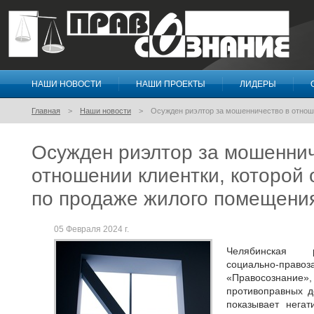
НАШИ НОВОСТИ
НАШИ ПРОЕКТЫ
ЛИДЕРЫ
Правосознание
Главная
Наши новости
Осужден риэлтор за мошенничество в отноше
Осужден риэлтор за мошеннич
отношении клиентки, которой 
по продаже жилого помещени
05 Февраля 2024 г.
Челябинская р
социально-пр
«Правосознание
противоправных 
показывает негат