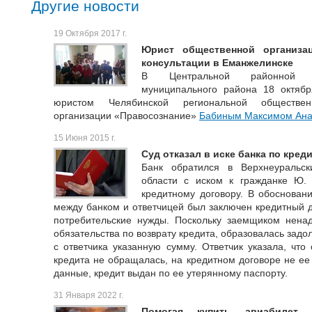
Другие новости
19 Октября 2017 г.
Юрист общественной организа
консультации в Еманжелинске
В Центральной районной би
муниципального района 18 октяб
юристом Челябинской региональной общественн
организации «Правосознание»
Бабиным Максимом Ана
15 Июня 2015 г.
Суд отказал в иске банка по кред
Банк обратился в Верхнеуральс
области с иском к гражданке Ю.
кредитному договору. В обосновани
между банком и ответчицей был заключен кредитный д
потребительские нужды. Поскольку заемщиком нен
обязательства по возврату кредита, образовалась задо
с ответчика указанную сумму. Ответчик указала, что
кредита не обращалась, на кредитном договоре не ее 
данные, кредит выдан по ее утерянному паспорту.
31 Января 2022 г.
Помогая купить авиабилет,