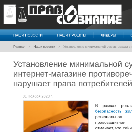
НАШИ НОВОСТИ
НАШИ ПРОЕКТЫ
ЛИДЕРЫ
Правосознание
Главная
Наши новости
Установление минимальной суммы заказа в и
Установление минимальной су
интернет-магазине противореч
нарушает права потребителе
01 Ноября 2023 г.
В рамках реали
безопасность жи
региональная
правозащитная 
отмечает, что сей