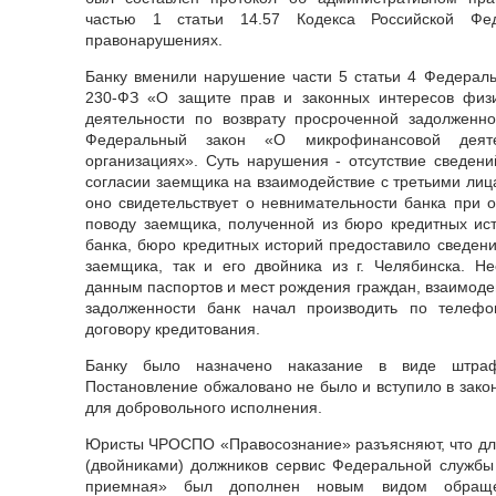
частью 1 статьи 14.57 Кодекса Российской Фе
правонарушениях.
Банку вменили нарушение части 5 статьи 4 Федерал
230-ФЗ «О защите прав и законных интересов физ
деятельности по возврату просроченной задолженн
Федеральный закон «О микрофинансовой деят
организациях». Суть нарушения - отсутствие сведени
согласии заемщика на взаимодействие с третьими ли
оно свидетельствует о невнимательности банка при
поводу заемщика, полученной из бюро кредитных ист
банка, бюро кредитных историй предоставило сведени
заемщика, так и его двойника из г. Челябинска. Н
данным паспортов и мест рождения граждан, взаимоде
задолженности банк начал производить по телефо
договору кредитования.
Банку было назначено наказание в виде штра
Постановление обжаловано не было и вступило в зако
для добровольного исполнения.
Юристы ЧРОСПО «Правосознание» разъясняют, что для
(двойниками) должников сервис Федеральной службы
приемная» был дополнен новым видом обраще