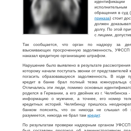
идентификации
исполнительным 
обращения в суд 
приказа
) стоит до
должен доказыват
долгу. По этой пр
с лицами, допусти
Так сообщается, что орган по надзору за дея
взыскивающих просроченную задолженность, УФССП 
наказал кредитную организацию штрафом.
Нарушение было выявлено в результате рассмотрения 
которому начали поступать звонки от представителей 
погасить образовавшуюся задолженность. В ходе п
кредит в банке брал полный тезка южноуральца 
Отличались эти люди, помимо основных идентификат
родился в Германии, а его двойник из г. Челябинска -
информацию о мужчине, а точнее, его номер тел
кредитных историй. Челябинцу пришлось неоднокра
банком пояснять, что он никогда не слышал об э
разумеется, никогда не брал там
кредит
.
По результатам проверки надзорным органом УФССП 
был составлен протокол об административном пра