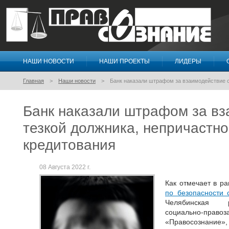
НАШИ НОВОСТИ
НАШИ ПРОЕКТЫ
ЛИДЕРЫ
Правосознание
Главная
Наши новости
Банк наказали штрафом за взаимодействие с
Банк наказали штрафом за вз
тезкой должника, непричастно
кредитования
08 Августа 2022 г.
Как отмечает в ра
по безопасности
Челябинская р
социально-пр
«Правосознан