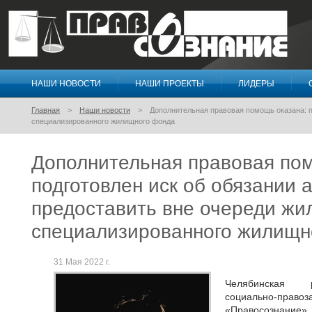
НАШИ НОВОСТИ
НАШИ ПРОЕКТЫ
ЛИДЕРЫ
Правосознание
Главная
Наши новости
Дополнительная правовая помощь оказана: п
специализированного жилищного фонда
Дополнительная правовая пом
подготовлен иск об обязании
предоставить вне очереди жи
специализированного жилищн
31 Мая 2022 г.
Челябинская р
социально-пр
«Правосознани