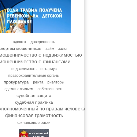
адвокат
доверенность
жертвы мошенников
займ
залог
мошенничество с недвижимостью
мошенничество с финансами
недвижимость
нотариус
правоохранительные органы
прокуратура
рента
риэлторы
сделки с жильем
собственность
судебная защита
судебная практика
уполномоченный по правам человека
финансовая грамотность
финансовые риски