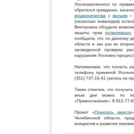
Уполномоченного по правам
обратился гражданин, касалс
мошенничества
с
жильем
– 
(несколько инвалидов) оста
Викторовна обсудили возмож
защиты прав
потерпевших
о
сообщила, что по данному д
области и как раз во вторни
проведенной проверки рас
нарушения Уголовно-процесс
Напоминаем, что попасть н
телефону приемной Уполном
(351) 737-15-41 (запись на п
Также отметим, что получит
иные дни можно по тел
«Правосознание»: 8-912-77-82
Проект «
Помогать вместе
»
Челябинской области, пре
инициатив и развития некомм