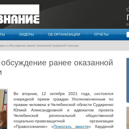
р
П
КТЫ
ЛИДЕРЫ
ОБ ОРГАНИЗАЦИИ
ОТЧЕТЫ
дан и обсуждение ранее оказанной правовой помощи
 обсуждение ранее оказанной
и
Во вторник, 12 октября 2021 года, состоялся
очередной прием граждан Уполномоченным по
правам человека в Челябинской области Сударенко
Юлией Александровной и адвокатом проекта
Челябинской региональной общественной
социально-правозащитной организации
«Правосознание» «
Помогать вместе
» Хардиной