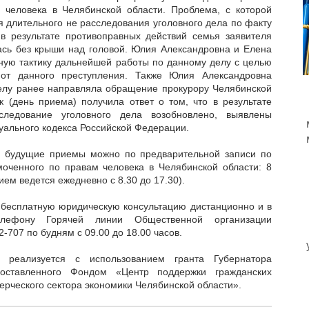
 человека в Челябинской области. Проблема, с которой
я длительного не расследования уголовного дела по факту
в результате противоправных действий семья заявителя
лась без крыши над головой. Юлия Александровна и Елена
ную тактику дальнейшей работы по данному делу с целью
т данного преступления. Также Юлия Александровна
елу ранее направляла обращение прокурору Челябинской
к (день приема) получила ответ о том, что в результате
следование уголовного дела возобновлено, выявлены
уального кодекса Российской Федерации.
а будущие приемы можно по предварительной записи по
оченного по правам человека в Челябинской области: 8
рием ведется ежедневно с 8.30 до 17.30).
ь бесплатную юридическую консультацию дистанционно и в
ефону Горячей линии Общественной организации
-707 по будням с 09.00 до 18.00 часов.
 реализуется с использованием гранта Губернатора
доставленного Фондом «Центр поддержки гражданских
ерческого сектора экономики Челябинской области».