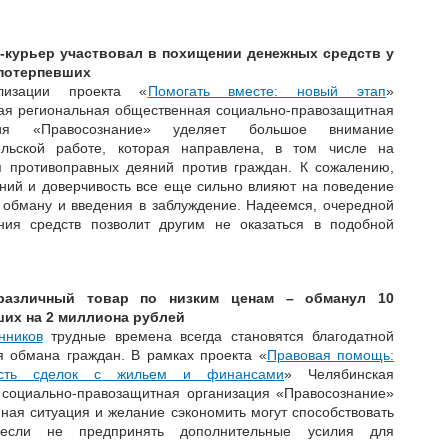
-курьер участвовал в похищении денежных средств у
потерпевших
лизации проекта «
Помогать вместе: новый этап
»
ая региональная общественная социально-правозащитная
ция «Правосознание» уделяет большое внимание
ельской работе, которая направлена, в том числе на
 противоправных деяний против граждан. К сожалению,
аний и доверчивость все еще сильно влияют на поведение
 обману и введения в заблуждение. Надеемся, очередной
ия средств позволит другим не оказаться в подобной
различный товар по низким ценам – обманул 10
их на 2 миллиона рублей
нников
трудные времена всегда становятся благодатной
я обмана граждан. В рамках проекта «
Правовая помощь:
ость сделок с жильем и финансами
» Челябинская
 социально-правозащитная организация «Правосознание»
нная ситуация и желание сэкономить могут способствовать
 если не предпринять дополнительные усилия для