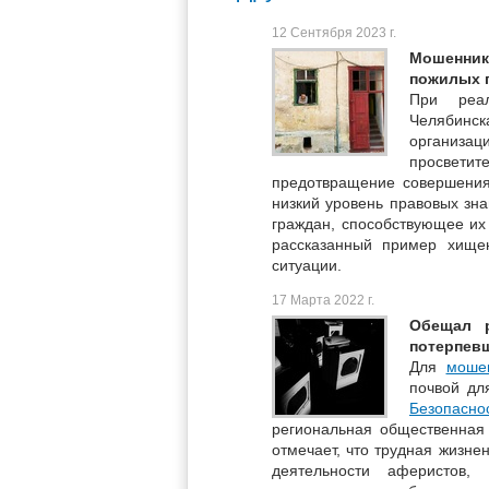
12 Сентября 2023 г.
Мошенник
пожилых 
При реа
Челябинск
организа
просветит
предотвращение совершения
низкий уровень правовых зн
граждан, способствующее их
рассказанный пример хищен
ситуации.
17 Марта 2022 г.
Обещал 
потерпевш
Для
моше
почвой дл
Безопасн
региональная общественная
отмечает, что трудная жизне
деятельности аферистов,