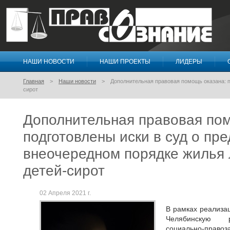
НАШИ НОВОСТИ
НАШИ ПРОЕКТЫ
ЛИДЕРЫ
Правосознание
Главная
Наши новости
Дополнительная правовая помощь оказана: п
сирот
Дополнительная правовая пом
подготовлены иски в суд о пр
внеочередном порядке жилья 
детей-сирот
02 Апреля 2021 г.
В рамках реализа
Челябинскую р
социально-пр