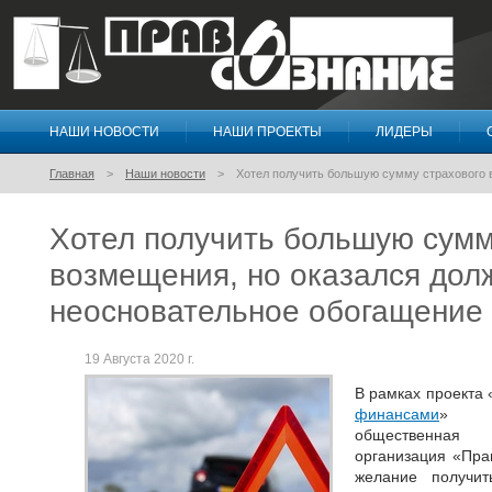
НАШИ НОВОСТИ
НАШИ ПРОЕКТЫ
ЛИДЕРЫ
Правосознание
Главная
Наши новости
Хотел получить большую сумму страхового 
Хотел получить большую сумм
возмещения, но оказался дол
неосновательное обогащение
19 Августа 2020 г.
В рамках проекта 
финансами
» Че
общественная
организация «Пра
желание получит