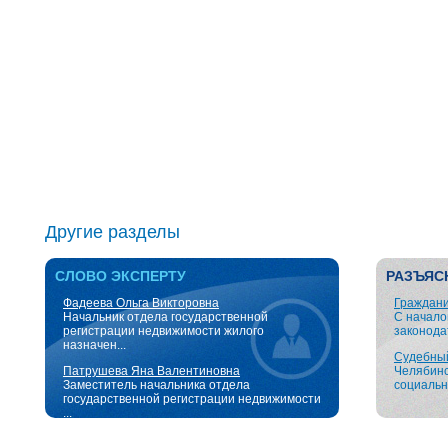
Другие разделы
СЛОВО ЭКСПЕРТУ
РАЗЪЯС
Фадеева Ольга Викторовна
Граждани
Начальник отдела государственной
С начало
регистрации недвижимости жилого
законодат
назначен...
Судебный 
Патрушева Яна Валентиновна
Челябинс
Заместитель начальника отдела
социальн
государственной регистрации недвижимости
...