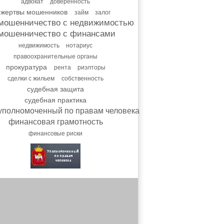
адвокат
доверенность
жертвы мошенников
займ
залог
мошенничество с недвижимостью
мошенничество с финансами
недвижимость
нотариус
правоохранительные органы
прокуратура
рента
риэлторы
сделки с жильем
собственность
судебная защита
судебная практика
уполномоченный по правам человека
финансовая грамотность
финансовые риски