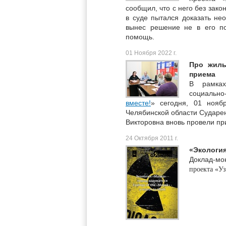
сообщил, что с него без зак
в суде пытался доказать не
вынес решение не в его по
помощь.
01 Ноября 2022 г.
Про жиль
приема
В рамках
социально
вместе!
» сегодня, 01 нояб
Челябинской области Сударе
Викторовна вновь провели пр
24 Октября 2011 г.
«Экология
Доклад-м
проекта
«