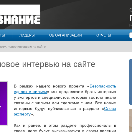
р
П
КТЫ
ЛИДЕРЫ
ОБ ОРГАНИЗАЦИИ
ОТЧЕТЫ
рту: новое интервью на сайте
новое интервью на сайте
В рамках нашего нового проекта «
Безопасность
сделок с жильем
» мы продолжаем брать интервью
у экспертов и специалистов, которые так или иначе
связаны с жильем или сделками с ним. Все новые
интервью будут публиковаться в разделе «
Слово
эксперту
».
Как и ранее, в этом разделе профессионалы в
своем деле будут высказываться о своем видении