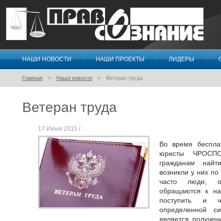
НАШИ НОВОСТИ
НАШИ ПРОЕКТЫ
ЛИДЕРЫ
Правосознание
Главная
Наши новости
Ветеран труда
Ветеран труда
17 Июня 2015 г.
Во время беспла
юристы ЧРОСПО
гражданам найт
возникли у них п
часто люди, ос
обращаются к на
поступить и 
определенной с
является получен