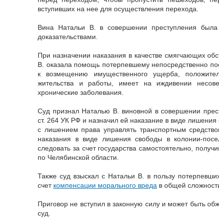
вступивших на нее для осуществления перехода.
Вина Натальи В. в совершении преступления была
доказательствами.
При назначении наказания в качестве смягчающих обст
В. оказала помощь потерпевшему непосредственно по
к возмещению имущественного ущерба, положител
жительства и работы, имеет на иждивении несове
хронические заболевания.
Суд признал Наталью В. виновной в совершении прест
ст. 264 УК РФ и назначил ей наказание в виде лишения 
с лишением права управлять транспортным средство
наказания в виде лишения свободы в колонии-посе
следовать за счет государства самостоятельно, полу
по Челябинской области.
Также суд взыскал с Натальи В. в пользу потерпевши
счет
компенсации морального вреда
в общей сложности
Приговор не вступил в законную силу и может быть об
суд.