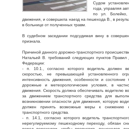
Судом установле
года, управляя ав
по ул. Болейко,
движения, и совершила наезд на пешехода В., в резуль
в больнице от полученных травм.
В судебном заседании подсудимая вину в совершен
признала.
Причиной данного дорожно-транспортного происшеств
Натальей В. требований следующих пунктов Правил 
Федерации:
- п. 10.1., согласно которого водитель должен в
скоростью, не превышающей установленного огр
интенсивность движения, особенности и состояние т
дорожные и метеорологические условия, в частн
движения. Скорость должна обеспечивать водителю во
за движением транспортного средства для выпол
возникновении опасности для движения, которую води
должен принять возможные меры к снижению ск
транспортного средства.
- п. 14.1, согласно которого водитель транспортно
нерегулируемому пешеходному переходу, обязан сни
перед переходом, чтобы пропустить пешеходов, п