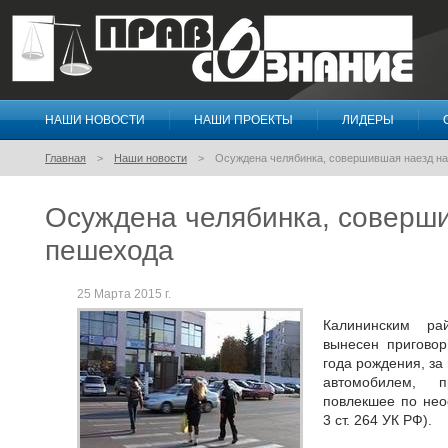
НАШИ НОВОСТИ
НАШИ ПРОЕКТЫ
ЛИДЕРЫ
Правосознание
Главная
Наши новости
Осуждена челябинка, совершившая наезд н
Осуждена челябинка, соверши
пешехода
25 Марта 2015 г.
Калининским ра
вынесен приговор
года рождения, з
автомобилем, п
повлекшее по нео
3 ст. 264 УК РФ).