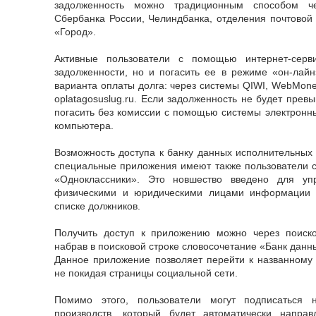
задолженность можно традиционным способом ч
Сбербанка России, Челиндбанка, отделения почтовой 
«Город».
Активные пользователи с помощью интернет-серв
задолженности, но и погасить ее в режиме «он-лайн
варианта оплаты долга: через системы QIWI, WebMon
oplatagosuslug.ru. Если задолженность не будет прев
погасить без комиссии с помощью системы электронны
компьютера.
Возможность доступа к банку данных исполнительных
специальные приложения имеют также пользователи с
«Одноклассники». Это новшество введено для уп
физическими и юридическими лицами информации о
списке должников.
Получить доступ к приложению можно через поиско
набрав в поисковой строке словосочетание «Банк данн
Данное приложение позволяет перейти к названному
не покидая страницы социальной сети.
Помимо этого, пользователи могут подписаться 
производств, который будет автоматически напра