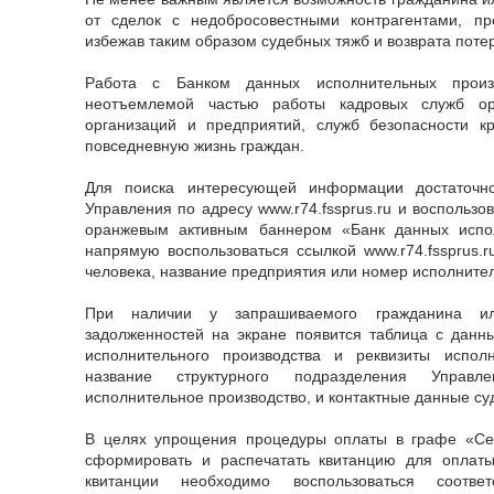
от сделок с недобросовестными контрагентами, п
избежав таким образом судебных тяжб и возврата поте
Работа с Банком данных исполнительных произв
неотъемлемой частью работы кадровых служб орг
организаций и предприятий, служб безопасности кр
повседневную жизнь граждан.
Для поиска интересующей информации достаточн
Управления по адресу www.r74.fssprus.ru и воспользо
оранжевым активным баннером «Банк данных испол
напрямую воспользоваться ссылкой www.r74.fssprus.ru
человека, название предприятия или номер исполнител
При наличии у запрашиваемого гражданина ил
задолженностей на экране появится таблица с данн
исполнительного производства и реквизиты испол
название структурного подразделения Управ
исполнительное производство, и контактные данные су
В целях упрощения процедуры оплаты в графе «Се
сформировать и распечатать квитанцию для оплаты
квитанции необходимо воспользоваться соотве