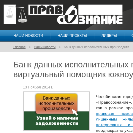
НАШИ НОВОСТИ
НАШИ ПРОЕКТЫ
ЛИДЕРЫ
Правосознание
Главная
Наши новости
Банк данных исполнительных производств 
Банк данных исполнительных 
виртуальный помощник южно
13 Ноября 2014 г.
Челябинская горо
«Правосознание»
как в рамках пр
правовая помо
лишенным жиль
потерпевших и 
неоднократно указ