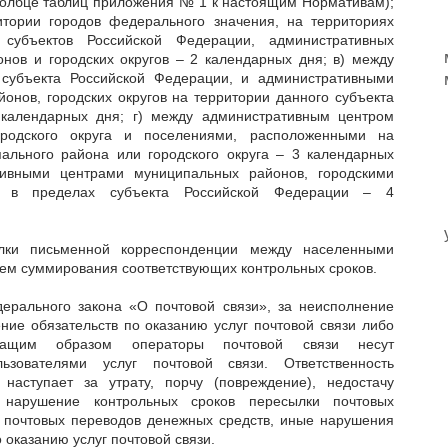
столбце таблиц приложения № 1 к настоящим Нормативам);
итории городов федерального значения, на территориях
 субъектов Российской Федерации, административных
нов и городских округов – 2 календарных дня; в) между
субъекта Российской Федерации, и административными
онов, городских округов на территории данного субъекта
календарных дня; г) между административным центром
ородского округа и поселениями, расположенными на
ального района или городского округа – 3 календарных
тивными центрами муниципальных районов, городскими
и в пределах субъекта Российской Федерации – 4
лки письменной корреспонденции между населенными
тем суммирования соответствующих контрольных сроков.
ерального закона «О почтовой связи», за неисполнение
ие обязательств по оказанию услуг почтовой связи либо
жащим образом операторы почтовой связи несут
льзователями услуг почтовой связи. Ответственность
 наступает за утрату, порчу (повреждение), недостачу
 нарушение контрольных сроков пересылки почтовых
 почтовых переводов денежных средств, иные нарушения
 оказанию услуг почтовой связи.