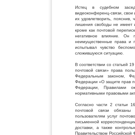
Истец в судебном засед
видеоконференц-связи, свои
их удовлетворить, пояснив, 
лишения свободы не имеет 
кроме как почтовой перепис
негативное влияние. Он 
неимущественные права и п
испытывал чувство беспом
сложившуюся ситуацию.
В соответствии со статьей 1
почтовой связи» права пол
Федеральным законом, Фе
Федерации «О защите прав п
Федерации, Правилами ок
нормативными правовыми акт
Согласно части 2 статьи 1
почтовой связи обязаны 
пользователям услуг почтов
письменной корреспонденции
доставки, а также контрол
Правительством Российской 