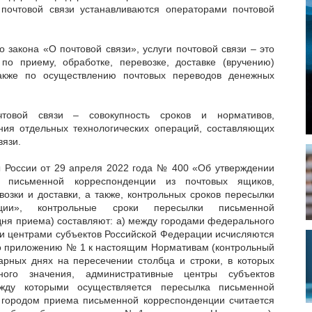
 почтовой связи устанавливаются операторами почтовой
о закона «О почтовой связи», услуги почтовой связи – это
по приему, обработке, перевозке, доставке (вручению)
также по осуществлению почтовых переводов денежных
чтовой связи – совокупность сроков и нормативов,
ния отдельных технологических операций, составляющих
вязи.
 России от 29 апреля 2022 года № 400 «Об утверждении
а письменной корреспонденции из почтовых ящиков,
озки и доставки, а также, контрольных сроков пересылки
нции», контрольные сроки пересылки письменной
дня приема) составляют: а) между городами федерального
и центрами субъектов Российской Федерации исчисляются
но приложению № 1 к настоящим Нормативам (контрольный
арных днях на пересечении столбца и строки, в которых
ного значения, административные центры субъектов
жду которыми осуществляется пересылка письменной
 городом приема письменной корреспонденции считается