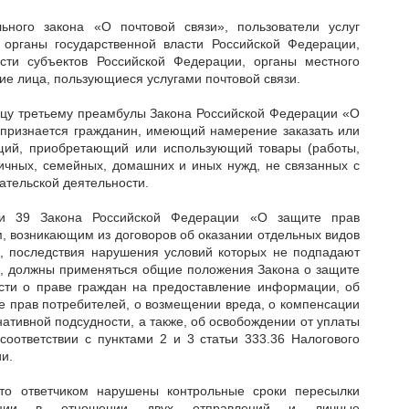
ьного закона «О почтовой связи», пользователи услуг
 органы государственной власти Российской Федерации,
асти субъектов Российской Федерации, органы местного
е лица, пользующиеся услугами почтовой связи.
ацу третьему преамбулы Закона Российской Федерации «О
 признается гражданин, имеющий намерение заказать или
щий, приобретающий или использующий товары (работы,
личных, семейных, домашних и иных нужд, не связанных с
тельской деятельности.
ьи 39 Закона Российской Федерации «О защите прав
, возникающим из договоров об оказании отдельных видов
а, последствия нарушения условий которых не подпадают
на, должны применяться общие положения Закона о защите
ости о праве граждан на предоставление информации, об
е прав потребителей, о возмещении вреда, о компенсации
нативной подсудности, а также, об освобождении от уплаты
соответствии с пунктами 2 и 3 статьи 333.36 Налогового
и.
то ответчиком нарушены контрольные сроки пересылки
енции в отношении двух отправлений и личные