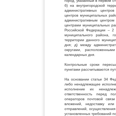
город, указанный в первом 
б) на внутригородской терр
административных центров
центров муниципальных райо
административным центром 
центрами муниципальных рай
Российской Федерации – 2 
муниципального района, г
территории данного муницип
дня; д) между администра
округами, расположенным
календарных дня.
Контрольные сроки пересы
пунктами рассчитываются пу
На основании статьи 34 Фед
либо ненадлежащее исполнен
исполнение их ненадле
ответственность перед по
операторов почтовой связи
вложений, недоставку или
отправлений, осуществления
установленных требований по