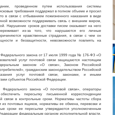
ании, проведенном путем использования системы
 исковые требования поддержал в полном объеме и просил
что в связи с отбыванием пожизненного наказания в виде
иной возможности поддерживать связь с внешним миром,
кой. Нарушение сроков доставки писем оказывает на него
переживает из-за того, что нарушаются его личные
ричиняются нравственные страдания, в связи с чем он
ощности и беззащитности, невозможности повлиять на
9 Федерального закона от 17 июля 1999 года № 176-ФЗ «О
ьзователей услуг почтовой связи защищаются настоящим
деральным законом «О связи», Законом Российской
отребителей», гражданским законодательством Российской
азания услуг почтовой связи, законами, и иными
ами субъектов Российской Федерации.
6 Федерального закона «О почтовой связи», операторы
обеспечить пересылку письменной корреспонденции
ой связи в контрольные сроки. Нормативы частоты сбора
 из почтовых ящиков, нормативы ее обмена, перевозки и
ьные сроки ее пересылки утверждаются уполномоченным
Федерации федеральным органом исполнительной власти.