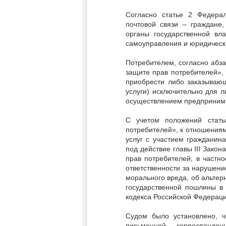
Согласно статье 2 Федерал
почтовой связи – граждане,
органы государственной вл
самоуправления и юридически
Потребителем, согласно абз
защите прав потребителей»,
приобрести либо заказываю
услуги) исключительно для 
осуществлением предпринима
С учетом положений стат
потребителей», к отношениям
услуг с участием гражданин
под действие главы III Зако
прав потребителей, в частн
ответственности за нарушени
морального вреда, об альтер
государственной пошлины в 
кодекса Российской Федераци
Судом было установлено, ч
письменной корреспонд