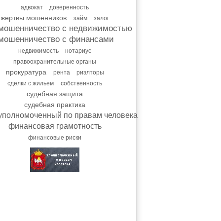
адвокат
доверенность
жертвы мошенников
займ
залог
мошенничество с недвижимостью
мошенничество с финансами
недвижимость
нотариус
правоохранительные органы
прокуратура
рента
риэлторы
сделки с жильем
собственность
судебная защита
судебная практика
уполномоченный по правам человека
финансовая грамотность
финансовые риски