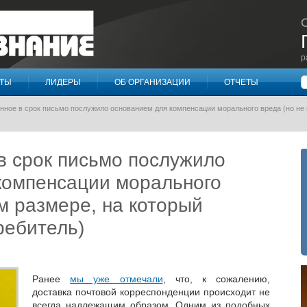
р
П
КТЫ
ЛИДЕРЫ
ОБ ОРГАНИЗАЦИИ
ОТЧЕТЫ
нное в срок письмо послужило основанием для компенсации морального вреда (но не 
в срок письмо послужило
компенсации морального
ом размере, на который
ребитель)
Ранее
мы уже отмечали
, что, к сожалению,
доставка почтовой корреспонденции происходит не
всегда надлежащим образом. Одним из подобных