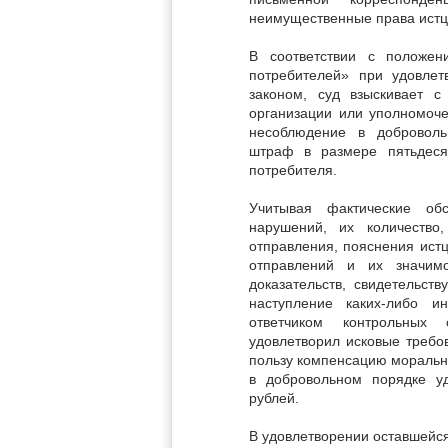
неимущественные права истц
В соответствии с положе
потребителей» при удовлет
законом, суд взыскивает с
организации или уполномоче
несоблюдение в доброволь
штраф в размере пятьдеся
потребителя.
Учитывая фактические обс
нарушений, их количество
отправления, пояснения ист
отправлений и их значимо
доказательств, свидетельст
наступление каких-либо и
ответчиком контрольных 
удовлетворил исковые требов
пользу компенсацию моральн
в добровольном порядке у
рублей.
В удовлетворении оставшейся