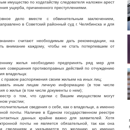
м имущество по ходатайству следователя наложен арест
ения ущерба, причиненного преступлениями.
овное дело вместе с обвинительным заключением,
аправлено в Советский районный суд г. Челябинска и для
нание» считают необходимым дать рекомендации, на
ть внимание каждому, чтобы не стать потерпевшим от
веннику жилья необходимо предпринять ряд мер для
ния совершения противоправных действий по отчуждению
ия владельца:
 с правом распоряжения своим жильем на иных лиц;
давать иным лицам личную информацию (в том числе
ия о жилье (в том числе документы о нем);
реестр о том, что сделки с Вашим имуществом могут
ном участии;
ополнительные сведения о себе, как о владельце, а именно
нной почты. Наличие в Едином государственном реестре
онтактных данных крайне важно для заявителей. Хотя
тронной почты не является обязательной, так как она
ым сведениям и указывается по желанию, но именно