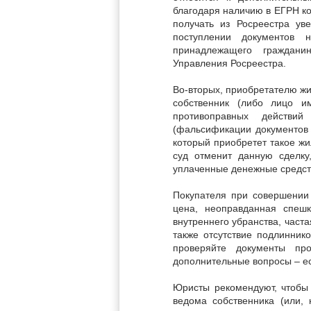
благодаря наличию в ЕГРН к
получать из Росреестра ув
поступлении документов 
принадлежащего граждани
Управления Росреестра.
Во-вторых, приобретателю жи
собственник (либо лицо и
противоправных действи
(фальсификации документов 
который приобретет такое жи
суд отменит данную сделку
уплаченные денежные средств
Покупателя при совершении
цена, неоправданная спешк
внутреннего убранства, част
также отсутствие подлинник
проверяйте документы пр
дополнительные вопросы – ес
Юристы рекомендуют, чтобы 
ведома собственника (или,