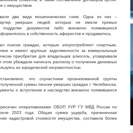
к с имуществом.
ывали два вида мошеннических схем. Одна из них –
квартир умерших людей, которые не имели прямых
 подделки документов либо внезапно появившихся
оформлялось в собственность аферистов и продавалось.
ал поиски граждан, которые злоупотребляют спиртным,
изни и имеют крупные задолженности за коммунальные
ически приобретая для владельцев алкоголь, уговаривали
и этом убеждали написать расписку о получении денежных
ользуясь их юридической неграмотностью.
становлено, что соучастники организованной группы
полученной суммы пенсии умерших граждан г. Челябинска,
ументы о вступлении в наследство внезапно появившихся
пресечен оперативниками ОБОП УУР ГУ МВД России по
преле 2023 года. Общая сумма ущерба, причиненная
енки кадастровой стоимости имущества, составила более