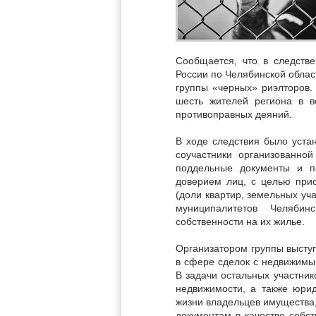
Сообщается, что в следств
России по Челябинской облас
группы «черных» риэлторов.
шесть жителей региона в в
противоправных деяний.
В ходе следствия было устан
соучастники организованно
поддельные документы и п
доверием лиц, с целью при
(доли квартир, земельных уч
муниципалитетов Челябин
собственности на их жилье.
Организатором группы высту
в сфере сделок с недвижимы
В задачи остальных участни
недвижимости, а также юри
жизни владельцев имущества
документам в качестве собст