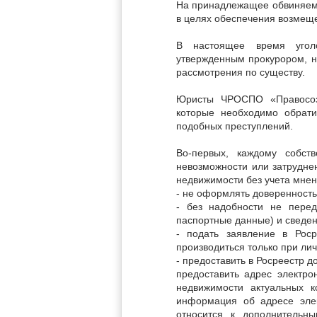
На принадлежащее обвиняемы
в целях обеспечения возмещ
В настоящее время угол
утвержденным прокурором, н
рассмотрения по существу.
Юристы ЧРОСПО «Правосоз
которые необходимо обрати
подобных преступлений.
Во-первых, каждому собст
невозможности или затрудне
недвижимости без учета мнен
- не оформлять доверенность
- без надобности не пере
паспортные данные) и сведен
- подать заявление в Рос
производиться только при лич
- предоставить в Росреестр д
предоставить адрес электро
недвижимости актуальных к
информация об адресе элек
относится к дополнительн