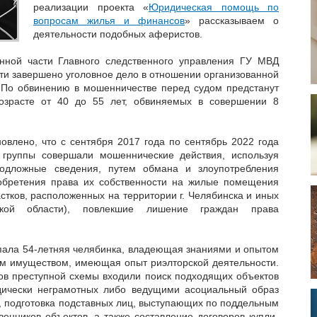
реализации проекта «
Юридическая помощь по
вопросам жилья и финансов
» рассказываем о
деятельности подобных аферистов.
енной части Главного следственного управления ГУ МВД
ти завершено уголовное дело в отношении организованной
 По обвинению в мошенничестве перед судом предстанут
озрасте от 40 до 55 лет, обвиняемых в совершении 8
овлено, что с сентября 2017 года по сентябрь 2022 года
й группы совершали мошеннические действия, используя
одложные сведения, путем обмана и злоупотребления
обретения права их собственности на жилые помещения
астков, расположенных на территории г. Челябинска и иных
ской области), повлекшие лишение граждан права
пала 54-летняя челябинка, владеющая знаниями и опытом
м имуществом, имеющая опыт риэлторской деятельности.
ков преступной схемы входили поиск подходящих объектов
дически неграмотных либо ведущими асоциальный образ
, подготовка подставных лиц, выступающих по поддельным
венников объектов, а также составление договоров купли-