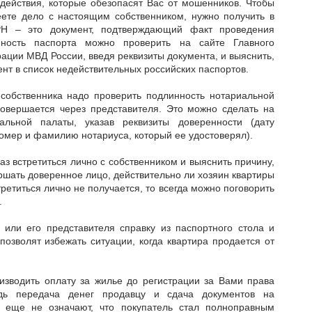
действия, которые обезопасят Вас от мошенников. Чтобы
еете дело с настоящим собственником, нужно получить в
РН – это документ, подтверждающий факт проведения
нность паспорта можно проверить на сайте Главного
ации МВД России, введя реквизиты документа, и выяснить,
ент в список недействительных российских паспортов.
собственника надо проверить подлинность нотариальной
совершается через представителя. Это можно сделать на
альной палаты, указав реквизиты доверенности (дату
омер и фамилию нотариуса, который ее удостоверял).
аз встретиться лично с собственником и выяснить причину,
ершать доверенное лицо, действительно ли хозяин квартиры
ретиться лично не получается, то всегда можно поговорить
.
 или его представителя справку из паспортного стола и
озволят избежать ситуации, когда квартира продается от
изводить оплату за жилье до регистрации за Вами права
едь передача денег продавцу и сдача документов на
 еще не означают, что покупатель стал полноправным