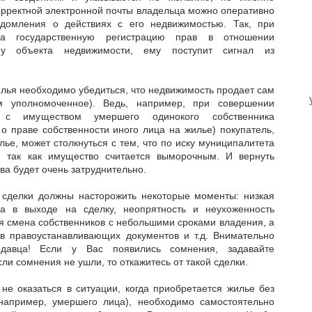
орректной электронной почты владельца можно оперативно
едомления о действиях с его недвижимостью. Так, при
на государственную регистрацию прав в отношении
ну объекта недвижимости, ему поступит сигнал из
лья необходимо убедиться, что недвижимость продает сам
м уполномоченное). Ведь, например, при совершении
й с имуществом умершего одинокого собственника
о праве собственности иного лица на жилье) покупатель,
лье, может столкнуться с тем, что по иску муниципалитета
, так как имущество считается выморочным. И вернуть
а будет очень затруднительно.
 сделки должны насторожить некоторые моменты: низкая
а в выходе на сделку, неопрятность и неухоженность
ая смена собственников с небольшими сроками владения, а
ов правоустанавливающих документов и т.д. Внимательно
одавца! Если у Вас появились сомнения, задавайте
ли сомнения не ушли, то откажитесь от такой сделки.
не оказаться в ситуации, когда приобретается жилье без
 например, умершего лица), необходимо самостоятельно