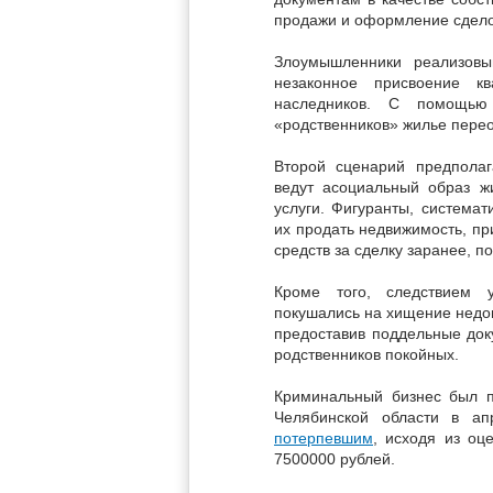
продажи и оформление сдело
Злоумышленники реализов
незаконное присвоение 
наследников. С помощью
«родственников» жилье пере
Второй сценарий предполаг
ведут асоциальный образ ж
услуги. Фигуранты, системат
их продать недвижимость, пр
средств за сделку заранее, п
Кроме того, следствием у
покушались на хищение недо
предоставив поддельные док
родственников покойных.
Криминальный бизнес был 
Челябинской области в а
потерпевшим
, исходя из оц
7500000 рублей.