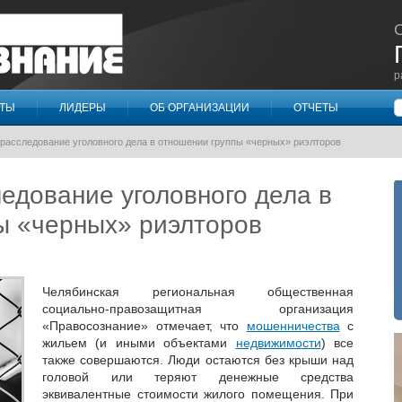
р
П
КТЫ
ЛИДЕРЫ
ОБ ОРГАНИЗАЦИИ
ОТЧЕТЫ
расследование уголовного дела в отношении группы «черных» риэлторов
едование уголовного дела в
ы «черных» риэлторов
Челябинская региональная общественная
социально-правозащитная организация
«Правосознание» отмечает, что
мошенничества
с
жильем (и иными объектами
недвижимости
) все
также совершаются. Люди остаются без крыши над
головой или теряют денежные средства
эквивалентные стоимости жилого помещения. При