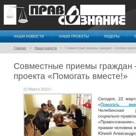
НАШИ НОВОСТИ
НАШИ ПРОЕКТЫ
ЛИДЕРЫ
Правосознание
Главная
Наши новости
Совместные приемы граждан – основа проек
Совместные приемы граждан 
проекта «Помогать вместе!»
22 Марта 2022 г.
Сегодня, 22 март
«
Помогать вмес
Челябинская р
социально-пр
«Правосознание»
правам человека 
Юлией Александро