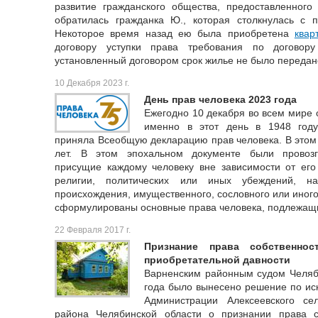
развитие гражданского общества, предоставленного
обратилась гражданка Ю., которая столкнулась с
Некоторое время назад ею была приобретена
квар
договору уступки права требования по договору
установленный договором срок жилье не было передан
10 Декабря 2023 г.
День прав человека 2023 года
Ежегодно 10 декабря во всем мире 
именно в этот день в 1948 год
приняла Всеобщую декларацию прав человека. В этом 
лет. В этом эпохальном документе были провоз
присущие каждому человеку вне зависимости от его 
религии, политических или иных убеждений, на
происхождения, имущественного, сословного или иног
сформулированы основные права человека, подлежащ
22 Февраля 2017 г.
Признание права собственн
приобретательной давности
Варненским районным судом Челяби
года было вынесено решение по ис
Администрации Алексеевского се
района Челябинской области о признании права 