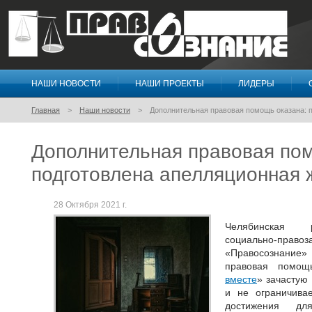
НАШИ НОВОСТИ
НАШИ ПРОЕКТЫ
ЛИДЕРЫ
Правосознание
Главная
Наши новости
Дополнительная правовая помощь оказана: 
Дополнительная правовая пом
подготовлена апелляционная 
28 Октября 2021 г.
Челябинская р
социально-пр
«Правосознание
правовая помощ
вместе
» зачастую
и не ограничива
достижения для