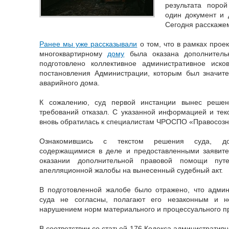
результата порой
один документ и 
Сегодня расскажем
Ранее мы уже рассказывали
о том, что в рамках проек
многоквартирному
дому
была оказана дополнитель
подготовлено коллективное административное иск
постановления Администрации, которым был значите
аварийного дома.
К сожалению, суд первой инстанции вынес решен
требований отказал. С указанной информацией и тек
вновь обратилась к специалистам ЧРОСПО «Правосозн
Ознакомившись с текстом решения суда, доп
содержащимися в деле и предоставленными заявит
оказании дополнительной правовой помощи путе
апелляционной жалобы на вынесенный судебный акт.
В подготовленной жалобе было отражено, что адми
суда не согласны, полагают его незаконным и н
нарушением норм материального и процессуального п
В соответствии со статьей 176 Кодекса административ