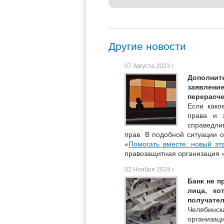
Другие новости
07 Августа 2023 г.
Дополнит
заявлени
перерасче
Если како
права и 
справедлив
прав. В подобной ситуации о
«
Помогать вместе: новый эт
правозащитная организация 
02 Ноября 2024 г.
Банк не п
лица, ко
получате
Челябинск
организац