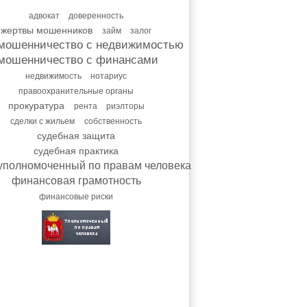
адвокат
доверенность
жертвы мошенников
займ
залог
мошенничество с недвижимостью
мошенничество с финансами
недвижимость
нотариус
правоохранительные органы
прокуратура
рента
риэлторы
сделки с жильем
собственность
судебная защита
судебная практика
уполномоченный по правам человека
финансовая грамотность
финансовые риски