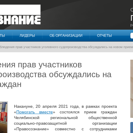
р
П
КТЫ
ЛИДЕРЫ
ОБ ОРГАНИЗАЦИИ
ОТЧЕТЫ
блюдения прав участников уголовного судопроизводства обсуждались на новом прием
ния прав участников
производства обсуждались на
аждан
Накануне, 20 апреля 2021 года, в рамках проекта
«
Помогать вместе
» состоялся прием граждан
Челябинской региональной общественной
социально-правозащитной организации
«Правосознание» совместно с сотрудниками